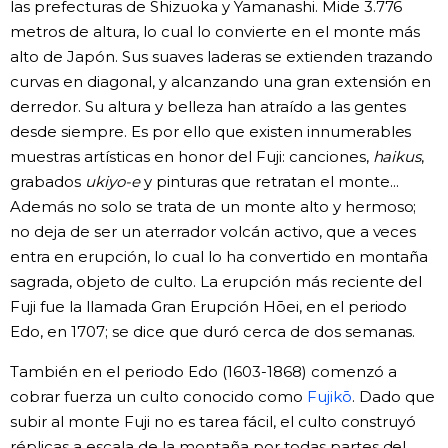
las prefecturas de Shizuoka y Yamanashi. Mide 3.776
metros de altura, lo cual lo convierte en el monte más
Gente
alto de Japón. Sus suaves laderas se extienden trazando
curvas en diagonal, y alcanzando una gran extensión en
Blog
derredor. Su altura y belleza han atraído a las gentes
desde siempre. Es por ello que existen innumerables
Tokio
muestras artísticas en honor del Fuji: canciones,
haikus
,
grabados
ukiyo-e
y pinturas que retratan el monte...
Además no solo se trata de un monte alto y hermoso;
Avisos
no deja de ser un aterrador volcán activo, que a veces
entra en erupción, lo cual lo ha convertido en montaña
sagrada, objeto de culto. La erupción más reciente del
Fuji fue la llamada Gran Erupción Hōei, en el periodo
Edo, en 1707; se dice que duró cerca de dos semanas.
También en el periodo Edo (1603-1868) comenzó a
cobrar fuerza un culto conocido como
Fujikō
. Dado que
subir al monte Fuji no es tarea fácil, el culto construyó
réplicas a escala de la montaña por todas partes del