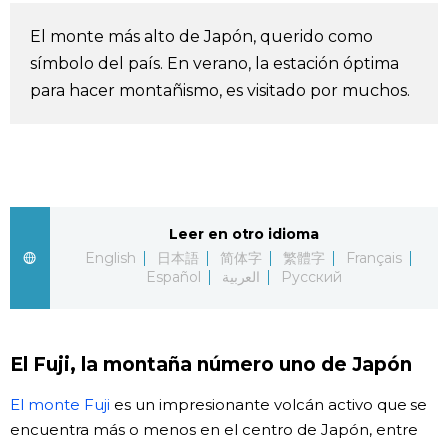
Vida
El monte más alto de Japón, querido como
símbolo del país. En verano, la estación óptima
Guía de Japón
para hacer montañismo, es visitado por muchos.
Vídeos e imágenes
En profundidad
Leer en otro idioma
Más
English
日本語
简体字
繁體字
Français
Español
العربية
Русский
Noticias
official SNS
El Fuji, la montaña número uno de Japón
Datos de Japón
El monte Fuji
es un impresionante volcán activo que se
Fragmentos de Japón
encuentra más o menos en el centro de Japón, entre