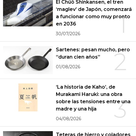
El Chūō Shinkansen, el tren
‘maglev’ de Japón, comenzará
1
a funcionar como muy pronto
en 2036
30/07/2026
Sartenes: pesan mucho, pero
2
“duran cien años”
01/08/2026
‘La historia de Kaho’, de
Murakami Haruki: una obra
3
sobre las tensiones entre una
madre y una hija
04/08/2026
Teteras de hierro y coladores