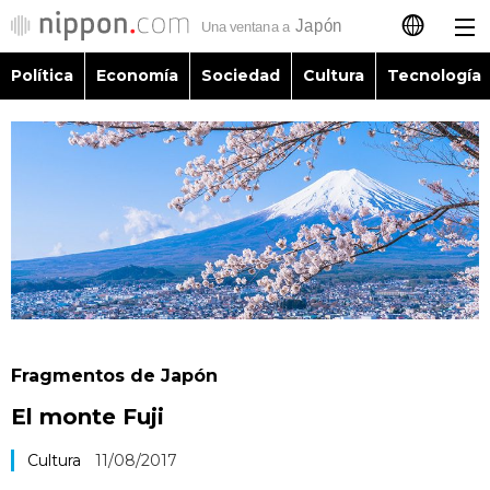
Política
Economía
Sociedad
Cultura
Tecnología
日本語
English
简体字
Política
繁體字
Economía
Français
Sociedad
العربية
Fragmentos de Japón
Cultura
El monte Fuji
Русский
Tecnología
Cultura
11/08/2017