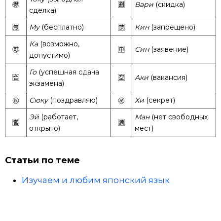
🉐
🈹
Вари
(скидка)
сделка)
🈚
Му
(бесплатно)
🈲
Кин
(запрещено)
Ка
(возможно,
🉑
🈸
Син
(заявение)
допустимо)
Го
(успешная сдача
🈴
🈳
Аки
(вакансия)
экзамена)
㊗️
Сюку
(поздравляю)
㊙️
Хи
(секрет)
Эй
(работает,
Ман
(нет свободных
🈺
🈵
открыто)
мест)
Статьи по теме
Изучаем и любим японский язык