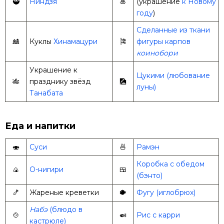
🥷
Ниндзя
🎍
(украшение
к Новому
году
)
Сделанные из ткани
🎎
Куклы
Хинамацури
🎏
фигуры карпов
коинобори
Украшение к
Цукими (любование
🎋
празднику звёзд
🎑
луны)
Танабата
Еда и напитки
🍣
Суси
🍜
Рамэн
Коробка с обедом
🍙
О-нигири
🍱
(бэнто)
🍤
Жареные креветки
🐡
Фугу (иглобрюх)
Набэ
(блюдо в
🍲
🍛
Рис с карри
кастрюле)