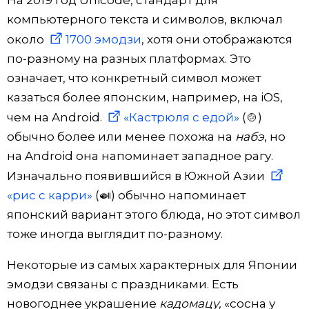
компьютерного текста и символов, включал
около
1700 эмодзи
, хотя они отображаются
по-разному на разных платформах. Это
означает, что конкретный символ может
казаться более японским, например, на iOS,
чем на Android.
«Кастрюля с едой»
(🍲)
обычно более или менее похожа на
набэ
, но
на Android она напоминает западное рагу.
Изначально появившийся в Южной Азии
«рис с карри»
(🍛) обычно напоминает
японский вариант этого блюда, но этот символ
тоже иногда выглядит по-разному.
Некоторые из самых характерных для Японии
эмодзи связаны с праздниками. Есть
новогоднее украшение
кадомацу,
«сосна у