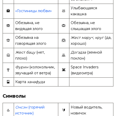
Улыбающаяся
🏩
«Гостиницы любви»
💩
какашка
Обезьяна, не
Обезьяна, не
🙈
🙉
видящая злого
слышащая злого
Обезьяна на
Жест мару<, круг
(да,
🙊
🙆
говорящая злого
хорошо)
Жест бацу
(нет,
Догэдза
(земной
🙅
🙇
плохо)
поклон)
Фурин
(колокольчик,
Space Invaders
🎐
👾
звучащий от ветра)
(видеоигра)
🎴
Карта
ханафуда
Символы
Онсэн
(горячий
Новый водитель,
♨️
🔰
источник)
новичок