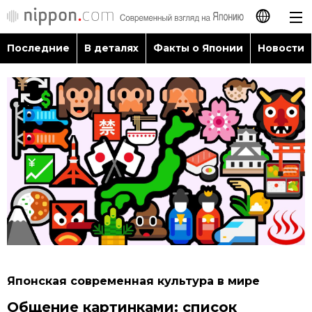
Последние
В деталях
Факты о Японии
Новости
日本語
English
简体字
Последние
繁體字
В деталях
Français
Факты о Японии
Español
Новости
العربية
Японская современная культура в мире
Путеводитель по Японии
Общение картинками: список