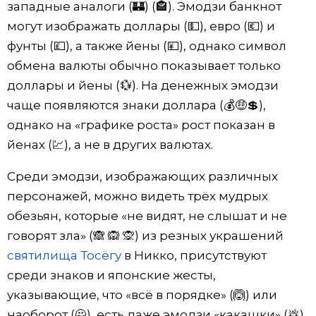
западные аналоги (🏰) (🏤). Эмодзи банкнот
могут изображать доллары (💵), евро (💶) и
фунты (💷), а также йены (💴), однако символ
обмена валюты обычно показывает только
доллары и йены (💱). На денежных эмодзи
чаще появляются знаки доллара (💰🤑💲),
однако на «графике роста» рост показан в
йенах (💹), а не в других валютах.
Среди эмодзи, изображающих различных
персонажей, можно видеть трёх мудрых
обезьян, которые «не видят, не слышат и не
говорят зла» ​​(🙈 🙉 🙊) из резных украшений
святилища Тосёгу
в Никко, присутствуют
среди знаков и японские жесты,
указывающие, что «всё в порядке» (🙆) или
наоборот (🙅), есть даже эмодзи «какашки» (💩),