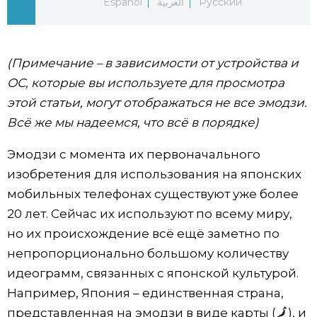
Español
العربية
Русский
Жизнь
(Примечание – в зависимости от устройства и
Технологии
ОС, которые вы используете для просмотра
этой статьи, могут отображаться не все эмодзи.
Токио
Всё же мы надеемся, что всё в порядке)
От редакции
Эмодзи с момента их первоначального
изобретения для использования на японских
мобильных телефонах существуют уже более
20 лет. Сейчас их используют по всему миру,
но их происхождение всё ещё заметно по
непропорционально большому количеству
идеограмм, связанных с японской культурой.
Например, Япония – единственная страна,
представленная на эмодзи в виде карты (🗾), и