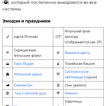
(🥷), который постепенно внедряется во все
системы.
Эмодзи и праздники
Японский флаг
🗾
карта Японии
🇯🇵
(иногда
отображается как JP)
Скрещенные
🎌
🌸
Вишня в цвету
японские флаги
🗻
Гора Фудзи
🗼
Токийская башня
Синтоистское
🏯
Японский замок
⛩️
святилище
(
тории
)
🚅
Синкансэн
👹
Они
(демон)
👺
Тэнгу
(лесной дух)
👘
Кимоно
Кадомацу