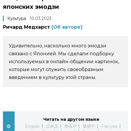
японских эмодзи
Фото/Видео
Культура
10.03.2023
Разделы
Ричард Медхарст
[Об авторе]
Люди
Популярные статьи
Удивительно, насколько много эмодзи
связано с Японией. Мы сделали подборку
Блог
Японский язык
official SNS
используемых в онлайн-общении картинок,
которые могут служить своеобразным
Политика
Японский калейдоскоп
введением в культуру этой страны.
Экономика
Семья
Общество
Еда и напитки
Читать на другом языке
Культура
English
日本語
简体字
繁體字
Français