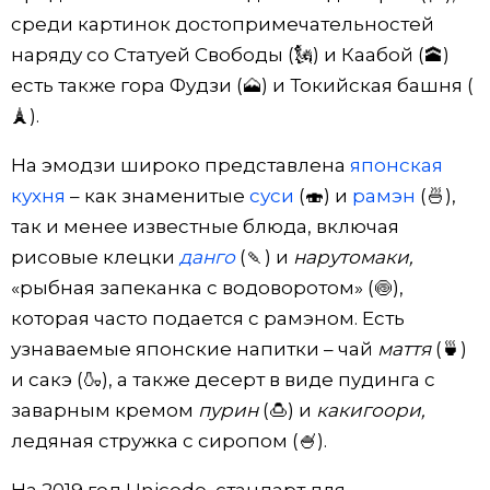
среди картинок достопримечательностей
наряду со Статуей Свободы (🗽) и Каабой (🕋)
есть также гора Фудзи (🗻) и Токийская башня (
🗼).
На эмодзи широко представлена
японская
кухня
– как знаменитые
суси
(🍣) и
рамэн
(🍜),
так и менее известные блюда, включая
рисовые клецки
данго
(🍡) и
нарутомаки,
«рыбная запеканка с водоворотом» (🍥),
которая часто подается с рамэном. Есть
узнаваемые японские напитки – чай
маття
(🍵)
и сакэ (🍶), а также десерт в виде пудинга с
заварным кремом
пурин
(🍮) и
какигоори,
ледяная стружка с сиропом (🍧).
На 2019 год Unicode, стандарт для