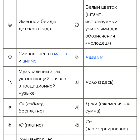
Белый цветок
(штамп,
Именной бейдж
используемый
📛
💮
детского сада
учителями для
обозначения
«молодец»)
Символ гнева в
манга
💢
💠
Каваий
и
аниме
Музыкальный знак,
указывающий начало
〽️
🈁
Коко
(здесь)
в традиционной
музыке
Са
(
сабису
,
Цуки
(ежемесячная
🈂️
🈷️
бесплатно)
сумма)
Си
🈶
Ю
(платно)
🈯
(зарезервировано)
Току
(выгодная