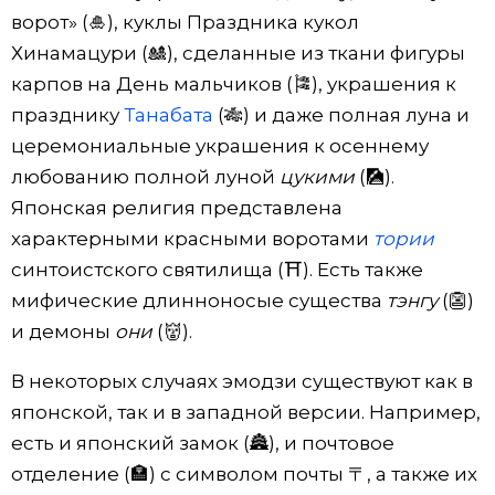
ворот» (🎍), куклы Праздника кукол
Хинамацури (🎎), сделанные из ткани фигуры
карпов на День мальчиков (🎏), украшения к
празднику
Танабата
(🎋) и даже полная луна и
церемониальные украшения к осеннему
любованию полной луной
цукими
(🎑).
Японская религия представлена ​​
характерными красными воротами
тории
синтоистского святилища (⛩️). Есть также
мифические длинноносые существа
тэнгу
(👺)
и демоны
они
(👹).
В некоторых случаях эмодзи существуют как в
японской, так и в западной версии. Например,
есть и японский замок (🏯), и почтовое
отделение (🏣) с символом почты 〒, а также их