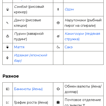
Сэмбэй
(рисовый
🍘
🍢
Одэн
крекер)
Данго
(рисовые
Нарутомаки
(рыбный
🍡
🍥
клецки)
пирог на спирали)
Пурин
(заварной
Какигоори
(ледяная
🍮
🍧
пудинг)
стружка)
🍵
Маття
🍶
Сакэ
Идзакая (японский
🏮
бар)
Разное
Обмен валюты (йена/
💴
Банкноты (йены)
💱
доллар)
Почтовое отделение
💹
График роста (йена)
🏣
со знаком 〒