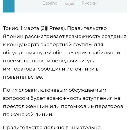
Español
العربية
Русский
Фото/Видео
Разделы
Токио, 1 марта (Jiji Press). Правительство
Японии рассматривает возможность создания
Люди
Популярные статьи
к концу марта экспертной группы для
обсуждения путей обеспечения стабильной
Блог
Японский язык
official SNS
преемственности передачи титула
императора, сообщили источники в
Политика
Японский калейдоскоп
правительстве.
По их словам, ключевым обсуждаемым
Экономика
Семья
вопросом будет возможность вступления на
престол женщин или потомков императоров
Общество
Еда и напитки
по женской линии.
Культура
Правительство должно внимательно