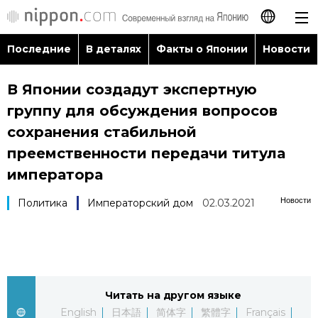
Последние
В деталях
Факты о Японии
Новости
日本語
В Японии создадут экспертную
English
группу для обсуждения вопросов
简体字
сохранения стабильной
Последние
преемственности передачи титула
繁體字
императора
В деталях
Français
Новости
Политика
Императорский дом
02.03.2021
Факты о Японии
Español
Новости
العربية
Читать на другом языке
Путеводитель по Японии
English
日本語
简体字
繁體字
Français