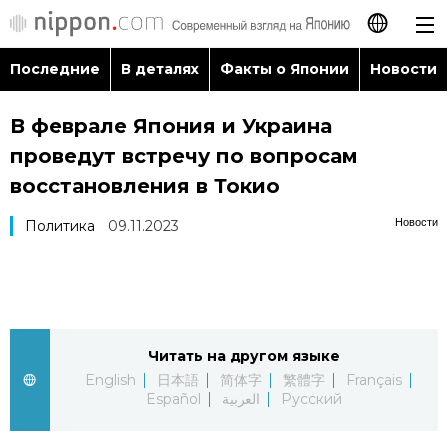
Последние
В деталях
Факты о Японии
Новости
日本語
В феврале Япония и Украина
English
проведут встречу по вопросам
简体字
восстановления в Токио
Последние
Новости
Политика
09.11.2023
繁體字
В деталях
Français
Факты о Японии
Español
Читать на другом языке
Новости
العربية
English
日本語
简体字
繁體字
Français
Español
العربية
Русский
Путеводитель по Японии