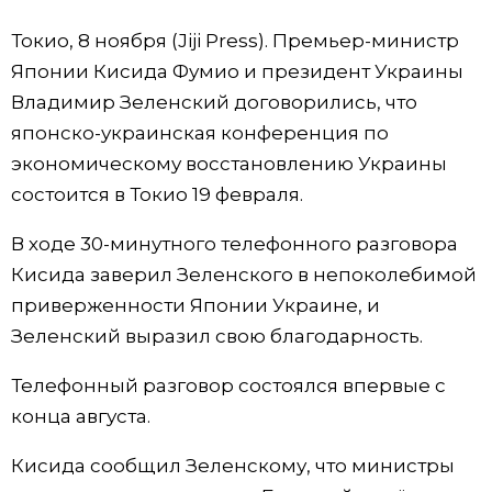
Фото/Видео
Токио, 8 ноября (Jiji Press). Премьер-министр
Японии Кисида Фумио и президент Украины
Разделы
Владимир Зеленский договорились, что
японско-украинская конференция по
Люди
Популярные статьи
экономическому восстановлению Украины
состоится в Токио 19 февраля.
Блог
Японский язык
official SNS
В ходе 30-минутного телефонного разговора
Кисида заверил Зеленского в непоколебимой
Политика
Японский калейдоскоп
приверженности Японии Украине, и
Зеленский выразил свою благодарность.
Экономика
Семья
Телефонный разговор состоялся впервые с
Общество
Еда и напитки
конца августа.
Кисида сообщил Зеленскому, что министры
Культура