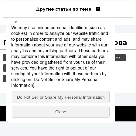
Другие статьи по теме
Популярные поисковые слова
общество
культура
политика
jiji press
технологии
история
синкансэн
транспорт
туризм
еда и напитки