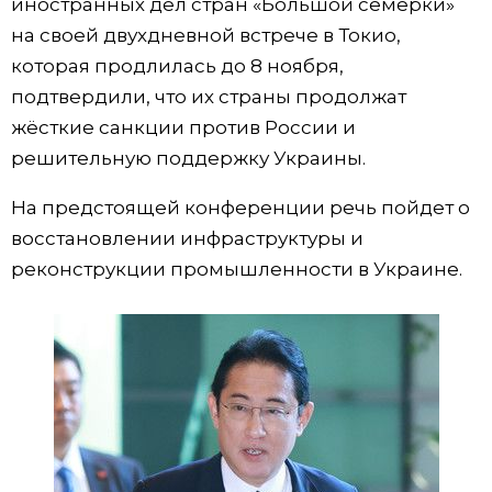
иностранных дел стран «Большой семёрки»
на своей двухдневной встрече в Токио,
Жизнь
которая продлилась до 8 ноября,
подтвердили, что их страны продолжат
Технологии
жёсткие санкции против России и
решительную поддержку Украины.
Токио
На предстоящей конференции речь пойдет о
От редакции
восстановлении инфраструктуры и
реконструкции промышленности в Украине.