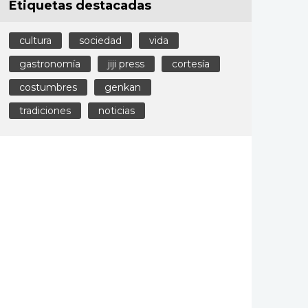
Etiquetas destacadas
cultura
sociedad
vida
gastronomía
jiji press
cortesía
costumbres
genkan
tradiciones
noticias