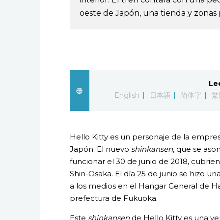
oeste de Japón, una tienda y zonas p
Le
English
日本語
简体字
繁
Hello Kitty es un personaje de la empre
Japón. El nuevo
shinkansen
, que se as
funcionar el 30 de junio de 2018, cubrie
Shin-Osaka. El día 25 de junio se hizo u
a los medios en el Hangar General de Ha
prefectura de Fukuoka.
Este
shinkansen
de Hello Kitty es una v