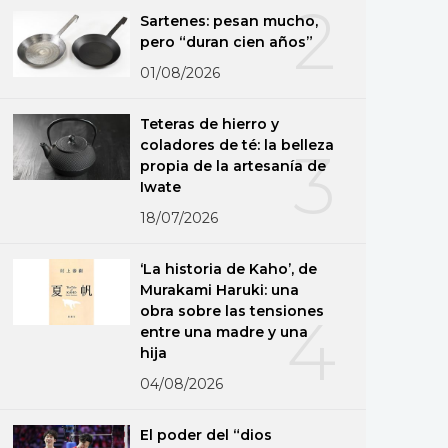
2
Sartenes: pesan mucho,
pero “duran cien años”
01/08/2026
Teteras de hierro y
coladores de té: la belleza
3
propia de la artesanía de
Iwate
18/07/2026
‘La historia de Kaho’, de
Murakami Haruki: una
obra sobre las tensiones
4
entre una madre y una
hija
04/08/2026
El poder del “dios