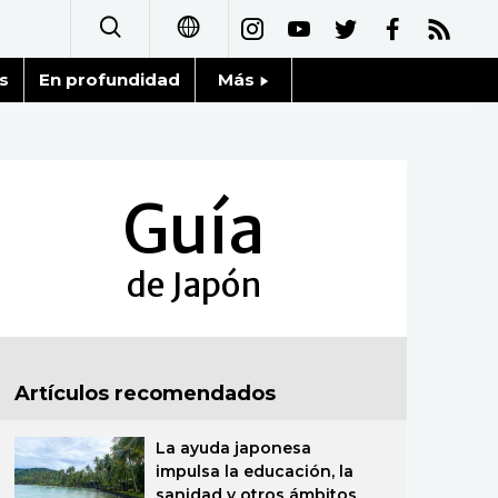
s
En profundidad
Más
日本語
Noticias
English
Datos de Japón
Guía
简体字
Fragmentos de Japón
繁體字
de Japón
Gente
Français
Blog
العربية
Artículos recomendados
Tokio
Русский
La ayuda japonesa
Avisos
impulsa la educación, la
sanidad y otros ámbitos