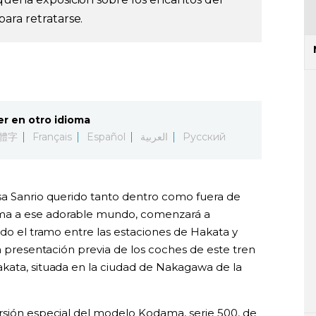
ara retratarse.
er en otro idioma
體字
Français
Español
العربية
Русский
sa Sanrio querido tanto dentro como fuera de
oma a ese adorable mundo, comenzará a
ndo el tramo entre las estaciones de Hakata y
na presentación previa de los coches de este tren
kata, situada en la ciudad de Nakagawa de la
ersión especial del modelo Kodama, serie 500, de