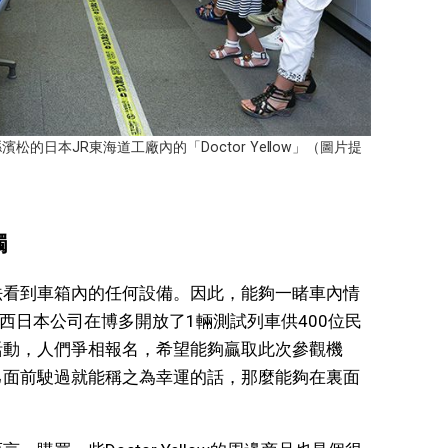
松的日本JR東海道工廠內的「Doctor Yellow」（圖片提
觸
通常無法看到車箱內的任何設備。因此，能夠一睹車內情
R西日本公司在博多開放了1輛測試列車供400位民
活動，人們爭相報名，希望能夠贏取此次參觀機
w從自己面前駛過就能稱之為幸運的話，那麼能夠在裏面