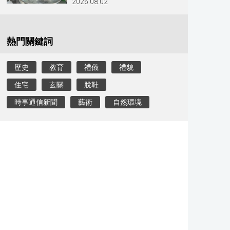
2026.08.02
熱門關鍵詞
歷史
教育
禮儀
禮貌
住宅
玄關
脫鞋
時事通信新聞
藝術
自然環境