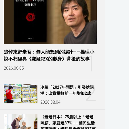
追悼東野圭吾：無人能想到的詭計——推理小
1
說不朽經典《嫌疑犯X的獻身》背後的故事
2026.08.05
2
冷氣「2027年問題」引發搶購
潮：出貨量較前一年增加2成
2026.08.04
〈衰老日本〉75歲以上「老老
照顧」家庭達37%——國民生活
基礎調查：獨居長者突破933萬