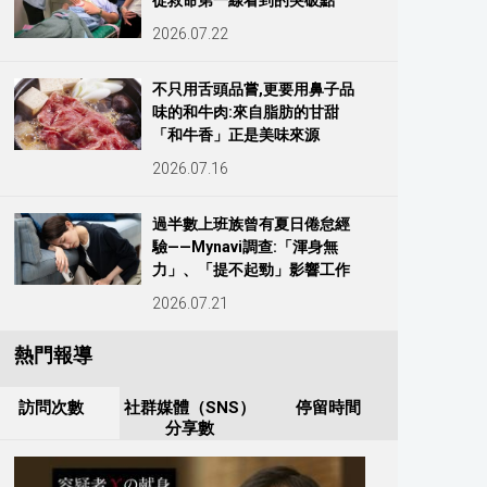
從救命第一線看到的突破點
2026.07.22
不只用舌頭品嘗,更要用鼻子品
味的和牛肉:來自脂肪的甘甜
「和牛香」正是美味來源
2026.07.16
過半數上班族曾有夏日倦怠經
驗——Mynavi調查:「渾身無
力」、「提不起勁」影響工作
2026.07.21
熱門報導
訪問次數
社群媒體（SNS）
停留時間
分享數