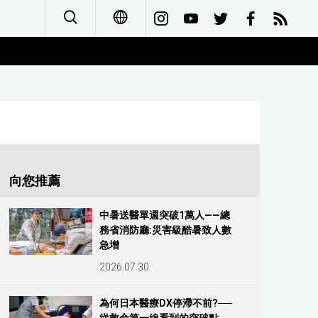
日本語
English
简体字
Français
向您推薦
Español
中暑送醫單週突破1萬人——總
務省消防廳:災害級酷暑致人數
العربية
急增
2026.07.30
Русский
為何日本醫療DX停滯不前?──