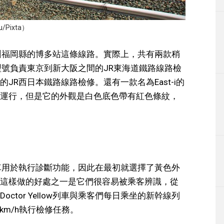
/Pixta）
京到九州福岡縣的博多站這條線路。實際上，共有兩款稍
，一個型號負責東京到新大阪之間的JR東海道鐵路線路檢
JR西日本鐵路線路檢修。還有一款名為East-i的
運行，但是它的外觀是白色底色帶有紅色條紋，
因為列車用於執行診斷功能，因此在最初就選擇了黃色外
這樣做的好處之一是它們很容易被乘客辨識，從
tor Yellow列車與乘客們每日乘坐的新幹線列
70km/h執行檢修任務。