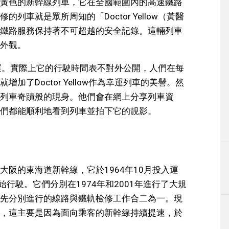
黃色的新幹線列車，它在全國範圍內的高速鐵路
車就是眾所周知的「Doctor Yellow（黃醫
鐵路服務保持著不可超越的安全記錄。這輛列車
外觀。
帶來好運。實際上它的行駛時間表不對外公開，人們在每
了Doctor Yellow作為幸運列車的美譽。然
列車奇蹟般的現身。他們會在網上分享列車資
們都能順利地看到列車並拍下它的靚影。
阪的東海道新幹線，它於1964年10月投入運
行駛。它們分別在1974年和2001年進行了大規
先分別進行的線路與鐵軌檢修工作合二為一。現
，這主要是因為面向乘客的新幹線持續提速，於