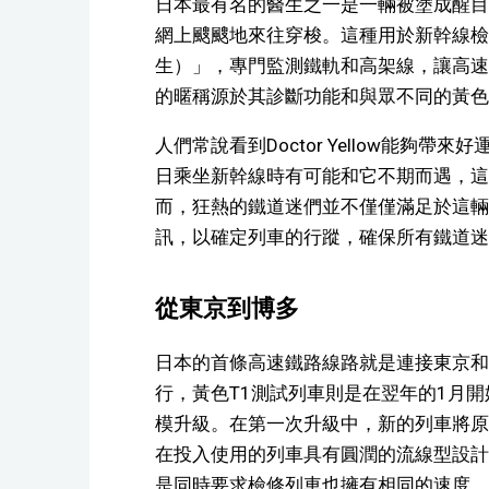
日本最有名的醫生之一是一輛被塗成醒目
網上颼颼地來往穿梭。這種用於新幹線檢修的列
生）」，專門監測鐵軌和高架線，讓高速
的暱稱源於其診斷功能和與眾不同的黃色
人們常說看到Doctor Yellow能夠
日乘坐新幹線時有可能和它不期而遇，這就增加
而，狂熱的鐵道迷們並不僅僅滿足於這輛
訊，以確定列車的行蹤，確保所有鐵道迷
從東京到博多
日本的首條高速鐵路線路就是連接東京和大
行，黃色T1測試列車則是在翌年的1月開始
模升級。在第一次升級中，新的列車將原
在投入使用的列車具有圓潤的流線型設計
是同時要求檢修列車也擁有相同的速度。