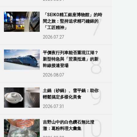
「SEIKO精工銀座博物館」的時
7
間之旅：堅持追求精巧鐘錶的
「工匠精神」
2026.07.27
平價夜行列車能否重現江湖？
8
新型特急與「翌晨抵達」的新
幹線接連登場
2026.08.07
9
土鍋（砂鍋）、雪平鍋：助你
輕鬆搞定多樣化美食
2026.07.31
10
吉野山中的白色鑽石無比澄
澈：葛粉料理大彙集