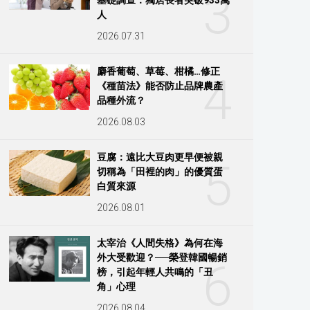
3
人
2026.07.31
麝香葡萄、草莓、柑橘…修正
4
《種苗法》能否防止品牌農產
品種外流？
2026.08.03
豆腐：遠比大豆肉更早便被親
5
切稱為「田裡的肉」的優質蛋
白質來源
2026.08.01
太宰治《人間失格》為何在海
外大受歡迎？──榮登韓國暢銷
6
榜，引起年輕人共鳴的「丑
角」心理
2026.08.04