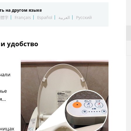
ть на другом языке
繁體字
Français
Español
العربية
Русский
и удобство
чали
нье
ся…
ьницах