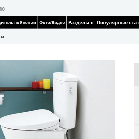
Разделы
Популярные ста
итель по Японии
Фото/Видео
Люди
Японский язык
ты
Блог
Японский кале
Политика
Семья
Экономика
Еда и напитки
Общество
Культура
Жизнь