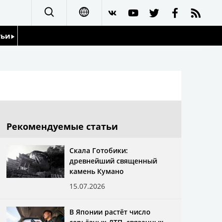
тьи
日本語
English
йдоскоп
简体字
繁體字
Рекомендуемые статьи
Français
Скала Готобики:
древнейший священный
Español
камень Кумано
15.07.2026
العربية
В Японии растёт число