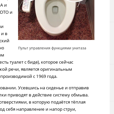
А и
TOTO и
ни
 и в
нский
но
Пульт управления функциями унитаза
ом
 есть туалет с биде), которое сейчас
кой речи, является оригинальным
производимой с 1969 года.
зовании. Усевшись на сиденье и отправив
ки приводят в действие систему обмыва.
отверстиями, в которую подаётся тёплая
од себя направление и напор струи,