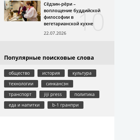
Сёдзин-рёри –
10
воплощение буддийской
философии в
вегетарианской кухне
22.07.2026
Популярные поисковые слова
общество
история
культура
технологии
синкансэн
транспорт
jiji press
политика
еда и напитки
b-1 гранпри