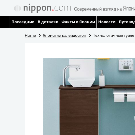
Последние
В деталях
Факты о Японии
Новости
Путевод
Home
Японский калейдоскоп
Технологичные туале