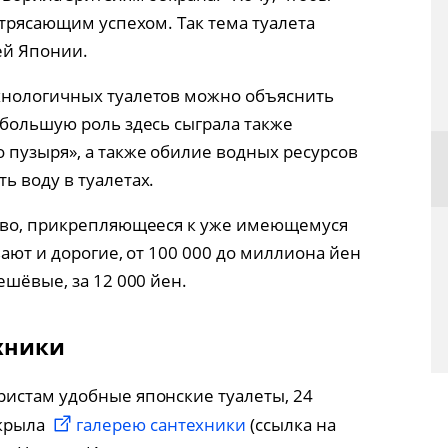
отрясающим успехом. Так тема туалета
ей Японии.
хнологичных туалетов можно объяснить
 большую роль здесь сыграла также
пузыря», а также обилие водных ресурсов
ь воду в туалетах.
ство, прикрепляющееся к уже имеющемуся
вают и дорогие, от 100 000 до миллиона йен
ешёвые, за 12 000 йен.
хники
истам удобные японские туалеты, 24
ткрыла
галерею сантехники
(ссылка на