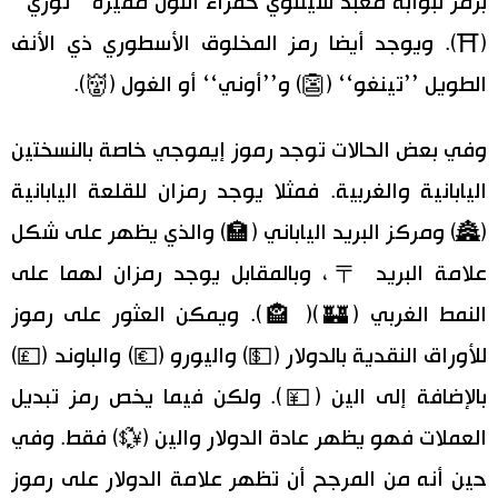
برمز لبوابة معبد شينتوي حمراء اللون مميزة ’’توري‘‘
(⛩️). ويوجد أيضا رمز المخلوق الأسطوري ذي الأنف
الطويل ’’تينغو‘‘ (👺) و’’أوني‘‘ أو الغول (👹).
وفي بعض الحالات توجد رموز إيموجي خاصة بالنسختين
اليابانية والغربية. فمثلا يوجد رمزان للقلعة اليابانية
(🏯) ومركز البريد الياباني (🏣) والذي يظهر على شكل
علامة البريد 〒، وبالمقابل يوجد رمزان لهما على
النمط الغربي (🏰)( 🏤). ويمكن العثور على رموز
للأوراق النقدية بالدولار (💵) واليورو (💶) والباوند (💷)
بالإضافة إلى الين (💴). ولكن فيما يخص رمز تبديل
العملات فهو يظهر عادة الدولار والين (💱) فقط. وفي
حين أنه من المرجح أن تظهر علامة الدولار على رموز