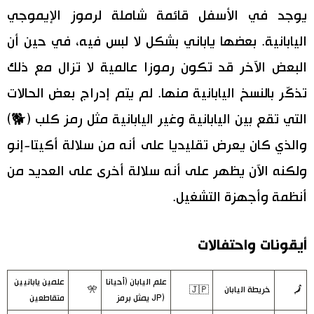
يوجد في الأسفل قائمة شاملة لرموز الإيموجي
اليابانية. بعضها ياباني بشكل لا لبس فيه، في حين أن
البعض الآخر قد تكون رموزا عالمية لا تزال مع ذلك
تذكّر بالنسخ اليابانية منها. لم يتم إدراج بعض الحالات
التي تقع بين اليابانية وغير اليابانية مثل رمز كلب (🐕)
والذي كان يعرض تقليديا على أنه من سلالة أكيتا-إنو
ولكنه الآن يظهر على أنه سلالة أخرى على العديد من
أنظمة وأجهزة التشغيل.
أيقونات واحتفالات
علم اليابان (أحيانا
علمين يابانيين
🗾
خريطة اليابان
🇯🇵
🎌
(JP يمثل برمز
متقاطعين