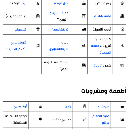
🌸
زهرة الكرز
🗻
جبل فوجي
🗼
برج
طوكيو
معبد الشينتو
🏯
قلعة يابانية
⛩️
👺
تينغو (عفريت)
’’توري‘‘
👹
أوني (الغول)
🚅
شينكانسين
👘
كيمونو
كادوماتسو
دمى
كوينوبوري
🎍
(تزيينات
السنة
🎎
🎏
هيناماتسوري
(أعلام الكارب)
الجديدة
)
تسوكيمي (رؤية
🎋
شجرة
تاناباتا
🎑
القمر)
أطعمة ومشروبات
🍣
سوشي
🍜
رامن
🍙
أونيغيري
علبة الطعام
فوغو (السمكة
🍱
🍤
جمبري مقلي
🐡
بينتو
المنتفخة)