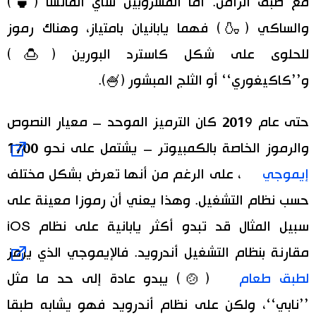
مع طبق الرامن. أما المشروبين شاي الماتشا (🍵)
والساكي (🍶) فهما يابانيان بامتياز، وهناك رموز
للحلوى على شكل كاسترد البورين (🍮)
و’’كاكيغوري‘‘ أو الثلج المبشور (🍧).
حتى عام 2019 كان الترميز الموحد – معيار النصوص
والرموز الخاصة بالكمبيوتر – يشتمل على نحو 1700
إيموجي
، على الرغم من أنها تعرض بشكل مختلف
حسب نظام التشغيل. وهذا يعني أن رموزا معينة على
سبيل المثال قد تبدو أكثر يابانية على نظام iOS
مقارنة بنظام التشغيل أندرويد. فالإيموجي الذي يرمز
لطبق طعام
(🍲) يبدو عادة إلى حد ما مثل
’’نابي‘‘، ولكن على نظام أندرويد فهو يشابه طبقا