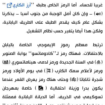
غربيا للحساء. أما الرمز الخاص بطبق ’’
أرز الكاري
‘‘
(🍛) – وإن كان أصل الوجبة من جنوب آسيا – يذكرنا
بشكل عام كيف يقدم الطبق على الطريق اليابانية،
ولكن هذا أيضا يتغير حسب نظام التشغيل.
ترتبط معظم رموز الإيموجي الخاصة باليابان
بالاحتفالات. فهناك رمز لـ’’كادوماتسو‘‘ بوابة الصنوبر
(🎍) في السنة الجديدة ورمز لدمى هيناماتسوري (🎎)
ورمز لأعلام سمك الكارب (🎏) في يوم الأولاد ورمز
شجرة تاناباتا (🎋) وحتى هناك رمز يعرض القمر عندما
يكون بدرا وزينة احتفالية (🎑) خاصة بمهرجان
تسوكيمي في الخريف. أما الديانة اليابانية فممثلة