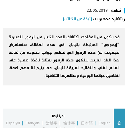
اليابان في فيديو
ثقافة
22/05/2019
ريتشارد مدهيرست
[نبذة عن الكاتب]
مانغا وأنيمي
قد يكون من المفاجئ اكتشاف العدد الكبير من الرموز التعبيرية
علوم وتكنولوجيا
”إيموجي“ المرتبطة باليابان. في هذه المقالة، سنستعرض
مجموعة من هذه الرموز التي تعكس جوانب متنوعة من ثقافة
الأقسام
هذا البلد الفريد. ستكون هذه الرموز بمثابة نافذة صغيرة على
العالم الغني والتقاليد العريقة لليابان، مما يتيح لنا فهم أعمق
صور
الأكثر تفاعلا
لتفاصيل حياتها اليومية ومظاهرها الثقافية.
أشخاص
اللغة اليابانية
تواصل معنا
تجارب وآراء
موسوعة اليابان
اقرأ أيضاً
سياسة
Español
Français
繁體字
简体字
日本語
English
هو وهي