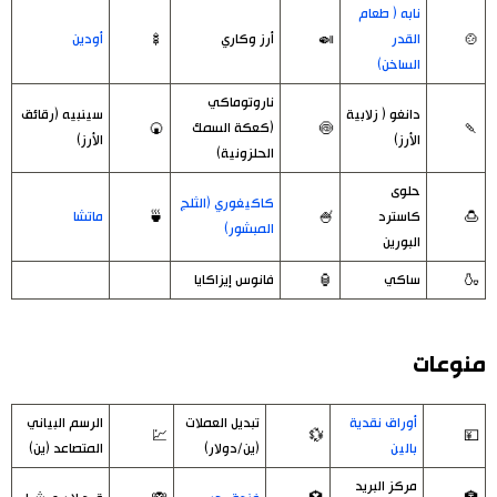
نابه ( طعام
🍲
القدر
🍛
أرز وكاري
🍢
أودين
الساخن)
ناروتوماكي
دانغو ( زلابية
سينبيه (رقائق
🍡
🍥
(كعكة السمك
🍘
الأرز)
الأرز)
الحلزونية)
حلوى
كاكيغوري (الثلج
🍮
كاسترد
🍧
🍵
ماتشا
المبشور)
البورين
🍶
ساكي
🏮
فانوس إيزاكايا
منوعات
أوراق نقدية
تبديل العملات
الرسم البياني
💹
💱
💴
بالين
(ين/دولار)
المتصاعد (ين)
مركز البريد