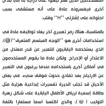
المستخدمين الذين هم ليسوا على دراية به في بلدان
أخرى فيفسرونه عادة على أنه مستشفى بسبب
احتوائه على إشارتي ’’H‘‘ وقلب.
بالمناسبة، هناك رمز تعبيري آخر يعاد توظيفه عادة في
استخدامات أخرى هو ’’الوجه المبتسم المتعرق‘‘(😅)،
الذي يستخدمه اليابانيون للتعبير عن قدر معتدل من
الاعتذار أو الإحراج. ولكن عادة ما يقوم المستخدمون
في أماكن أخرى باستخدامه عندما يرغبون في التعبير
عن الارتياح بعد تفادي حدوث موقف سيء. في بعض
الأحيان قد تجلب الحيرة تفسيرات إبداعية هزلية مثل
بطاقة إسمية لرياض الأطفال اليابانية على شكل زهرة
التوليب (📛)، والذي اكتسبا اسما مستعارا باللغة