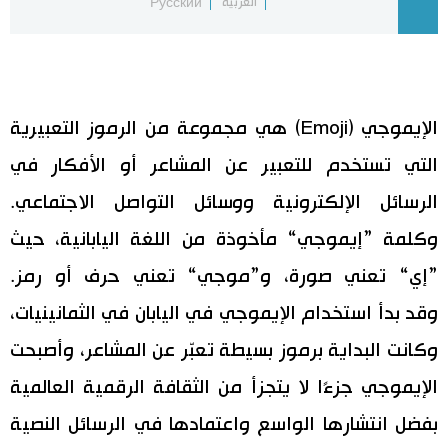
العربية
Русский
اقتصاد
المطبخ الياباني
مجتمع
الإيموجي (Emoji) هي مجموعة من الرموز التعبيرية
ثقافة
التي تستخدم للتعبير عن المشاعر أو الأفكار في
الرسائل الإلكترونية ووسائل التواصل الاجتماعي.
لايف ستايل
وكلمة ”إيموجي“ مأخوذة من اللغة اليابانية، حيث
طوكيو
”إي“ تعني صورة، و”موجي“ تعني حرف أو رمز.
وقد بدأ استخدام الإيموجي في اليابان في الثمانينيات،
إعلان
وكانت البداية برموز بسيطة تعبّر عن المشاعر، وأصبحت
الإيموجي جزءًا لا يتجزأ من الثقافة الرقمية العالمية
بفضل انتشارها الواسع واعتمادها في الرسائل النصية