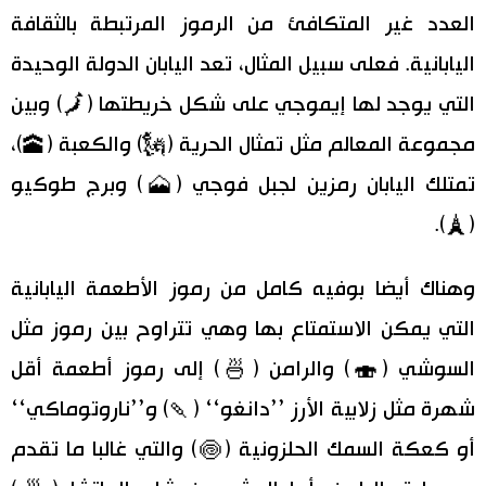
العدد غير المتكافئ من الرموز المرتبطة بالثقافة
اليابانية. فعلى سبيل المثال، تعد اليابان الدولة الوحيدة
التي يوجد لها إيموجي على شكل خريطتها (🗾) وبين
مجموعة المعالم مثل تمثال الحرية (🗽) والكعبة (🕋)،
تمتلك اليابان رمزين لجبل فوجي (🗻) وبرج طوكيو
(🗼)­.
وهناك أيضا بوفيه كامل من رموز الأطعمة اليابانية
التي يمكن الاستمتاع بها وهي تتراوح بين رموز مثل
السوشي (🍣) والرامن (🍜) إلى رموز أطعمة أقل
شهرة مثل زلابية الأرز ’’دانغو‘‘ (🍡) و’’ناروتوماكي‘‘
أو كعكة السمك الحلزونية (🍥) والتي غالبا ما تقدم