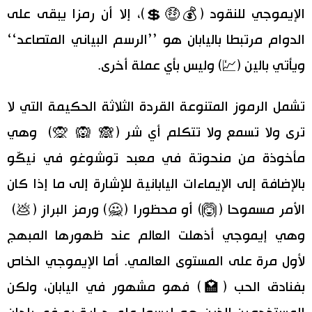
الإيموجي للنقود (💰🤑💲)، إلا أن رمزا يبقى على
الدوام مرتبطا باليابان هو ’’الرسم البياني المتصاعد‘‘
ويأتي بالين (💹) وليس بأي عملة أخرى.
تشمل الرموز المتنوعة القردة الثلاثة الحكيمة التي لا
ترى ولا تسمع ولا تتكلم أي شر (🙈 🙉 🙊) وهي
مأخوذة من منحوتة في معبد توشوغو في نيكّو
بالإضافة إلى الإيماءات اليابانية للإشارة إلى ما إذا كان
الأمر مسموحا (🙆) أو محظورا (🙅) ورمز البراز (💩)
وهي إيموجي أذهلت العالم عند ظهورها المبهج
لأول مرة على المستوى العالمي. أما الإيموجي الخاص
بفنادق الحب (🏩) فهو مشهور في اليابان، ولكن