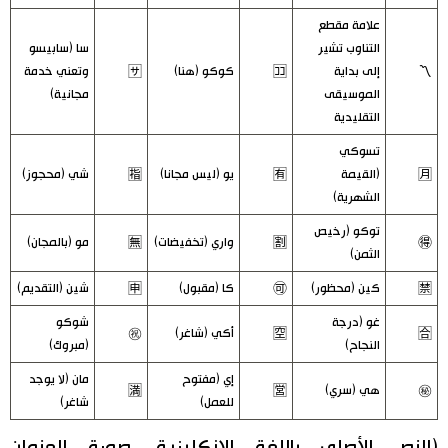
علامة مقطع
التناوب تشير
سا (سابيسو
〽️
إلى بداية
🈁
كوكو (هنا)
🈂
وتعني خدمة
الموسيقى
مجانية)
التقليدية
تسوكي
🈷️
(القيمة
🈶
يو (ليس مجانا)
🈯
شي (محجوز)
الشهرية)
توكو (رخيص
🉐
🈹
واري (تخفيضات)
🈚
مو (بالمجان)
الثمن)
🈲
كين (محظور)
🉑
كا (مقبول)
🈸
شين (التقديم)
غو (درجة
شوكو
🈴
🈳
أكي (شاغر)
㊗️
النجاح)
(مبروك)
إي (مفتوح
مان (لا يوجد
㊙️
هي (سري)
🈺
🈵
للعمل)
شاغر)