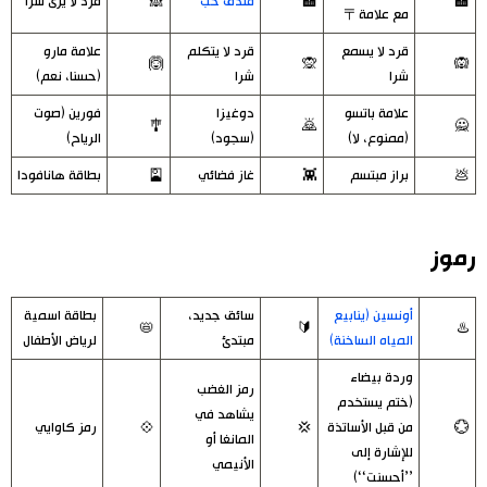
🏣
🏩
فندق حب
🙈
قرد لا يرى شرا
مع علامة〒
قرد لا يسمع
قرد لا يتكلم
علامة مارو
🙆
🙊
🙉
شرا
شرا
(حسنا، نعم)
علامة باتسو
دوغيزا
فورين (صوت
🎐
🙇
🙅
(ممنوع، لا)
(سجود)
الرياح)
💩
براز مبتسم
👾
غاز فضائي
🎴
بطاقة هانافودا
رموز
أونسين (ينابيع
سائق جديد،
بطاقة اسمية
📛
🔰
♨️
المياه الساخنة)
مبتدئ
لرياض الأطفال
وردة بيضاء
رمز الغضب
(ختم يستخدم
يشاهد في
💮
من قبل الأساتذة
💢
💠
رمز كاوايي
المانغا أو
للإشارة إلى
الأنيمي
’’أحسنت‘‘)