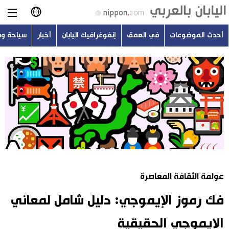
أحدث الموضوعات
في العمق
إنفوغرافيك اليابان
أخبار
سياحة و
日本語
English
简体字
أحدث الموضوعات
繁體字
في العمق
Français
إنفوغرافيك اليابان
Español
عولمة الثقافة المعاصرة
أخبار
Русский
فك رموز الإيموجي: دليل شامل لمعاني
سياحة وسفر
الإيموجي الحقيقية