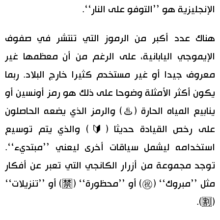
الإنجليزية هو ’’التوفو على النار‘‘.
هناك عدد أكبر من الرموز التي تنتشر في صفوف
الإيموجي اليابانية، على الرغم من أن معظمها غير
معروف جيدا أو غير مستخدم كثيرا خارج البلاد. ربما
يكون أكثر الأمثلة وضوحا على ذلك هو رمز أونسين أو
ينابيع المياه الحارة (♨️) والرمز الذي يضعه الحاصلون
على رخص القيادة حديثا (🔰) والذي يتم توسيع
استخدامه ليشمل سياقات أخرى ليعني ’’مبتديء‘‘.
توجد مجموعة من أزرار الكانجي التي تعبر عن أفكار
مثل ’’مبروك‘‘ (㊗️) أو ’’محظورة‘‘ (🈲) أو ’’تنزيلات‘‘
(🈹).