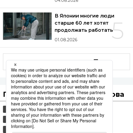
04.08.2026
В Японии многие люди
5
старше 60 лет хотят
продолжать работать
01.08.2026
Другие статьи по теме
Популярные поисковые слова
общество
история
культура
технологии
синкансэн
транспорт
jiji press
политика
еда и напитки