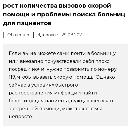
рост количества вызовов скорой
Фото/Видео
помощи и проблемы поиска больниц
для пациентов
Разделы
Общество
Здоровье
29.08.2021
Люди
Популярные статьи
Если вы не можете сами пойти в больницу
Блог
Японский язык
official SNS
или внезапно почувствовали себя плохо
посреди ночи, нужно позвонить по номеру
Политика
Японский калейдоскоп
119, чтобы вызвать скорую помощь. Однако
сейчас в условиях быстрого
Экономика
Семья
распространения инфекции найти
больницу для пациента, нуждающегося в
Общество
Еда и напитки
экстренной помощи, может оказаться
непросто.
Культура