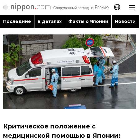
Последние
В деталях
Факты о Японии
Новости
日本語
English
简体字
Последние
繁體字
В деталях
Français
Факты о Японии
Español
Новости
العربية
Критическое положение с
Путеводитель по Японии
медицинской помощью в Японии: