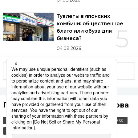
01.08.2026
Туалеты в японских
комбини: общественное
5
благо или обуза для
бизнеса?
04.08.2026
Другие статьи по теме
Популярные поисковые слова
общество
культура
политика
jiji press
технологии
история
синкансэн