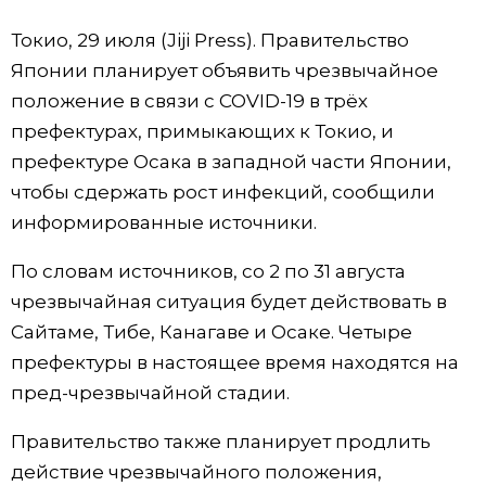
Фото/Видео
Токио, 29 июля (Jiji Press). Правительство
Японии планирует объявить чрезвычайное
Разделы
положение в связи с COVID-19 в трёх
префектурах, примыкающих к Токио, и
Люди
Популярные статьи
префектуре Осака в западной части Японии,
чтобы сдержать рост инфекций, сообщили
Блог
Японский язык
official SNS
информированные источники.
По словам источников, со 2 по 31 августа
Политика
Японский калейдоскоп
чрезвычайная ситуация будет действовать в
Сайтаме, Тибе, Канагаве и Осаке. Четыре
Экономика
Семья
префектуры в настоящее время находятся на
пред-чрезвычайной стадии.
Общество
Еда и напитки
Правительство также планирует продлить
Культура
действие чрезвычайного положения,