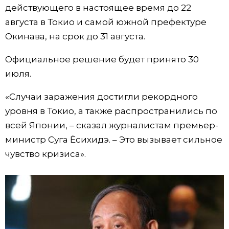
действующего в настоящее время до 22
Жизнь
августа в Токио и самой южной префектуре
Окинава, на срок до 31 августа.
Технологии
Официальное решение будет принято 30
июля.
Токио
«Случаи заражения достигли рекордного
От редакции
уровня в Токио, а также распространились по
всей Японии, – сказал журналистам премьер-
министр Суга Ёсихидэ. – Это вызывает сильное
чувство кризиса».