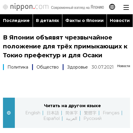
Последние
В деталях
Факты о Японии
Новости
日本語
В Японии объявят чрезвычайное
English
положение для трёх примыкающих к
简体字
Токио префектур и для Осаки
Последние
Новости
Политика
Общество
Здоровье
30.07.2021
繁體字
В деталях
Français
Факты о Японии
Español
Читать на другом языке
Новости
العربية
English
日本語
简体字
繁體字
Français
Español
العربية
Русский
Путеводитель по Японии