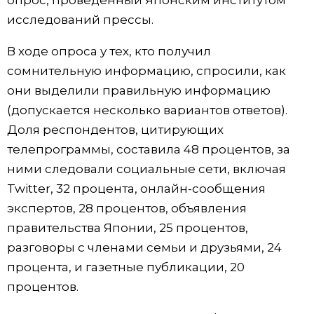
опрос, проведенный Японским институтом
исследований прессы.
Жизнь
В ходе опроса у тех, кто получил
Технологии
сомнительную информацию, спросили, как
они выделили правильную информацию
Токио
(допускается несколько вариантов ответов).
Доля респондентов, цитирующих
От редакции
телепрограммы, составила 48 процентов, за
ними следовали социальные сети, включая
Twitter, 32 процента, онлайн-сообщения
экспертов, 28 процентов, объявления
правительства Японии, 25 процентов,
разговоры с членами семьи и друзьями, 24
процента, и газетные публикации, 20
процентов.