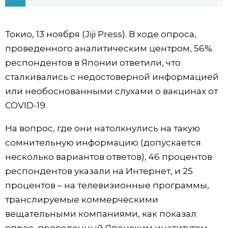
Фото/Видео
Токио, 13 ноября (Jiji Press). В ходе опроса,
Разделы
проведенного аналитическим центром, 56%
респондентов в Японии ответили, что
Люди
Популярные статьи
сталкивались с недостоверной информацией
или необоснованными слухами о вакцинах от
Блог
Японский язык
official SNS
COVID-19.
На вопрос, где они натолкнулись на такую ​​
Политика
Японский калейдоскоп
сомнительную информацию (допускается
несколько вариантов ответов), 46 процентов
Экономика
Семья
респондентов указали на Интернет, и 25
процентов – на телевизионные программы,
Общество
Еда и напитки
транслируемые коммерческими
вещательными компаниями, как показал
Культура