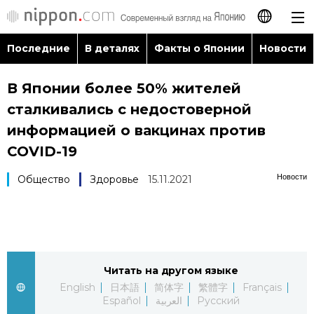
Последние
В деталях
Факты о Японии
Новости
日本語
В Японии более 50% жителей
English
сталкивались с недостоверной
简体字
информацией о вакцинах против
Последние
COVID-19
繁體字
В деталях
Новости
Общество
Здоровье
15.11.2021
Français
Факты о Японии
Español
Новости
العربية
Читать на другом языке
English
日本語
简体字
繁體字
Français
Путеводитель по Японии
Español
العربية
Русский