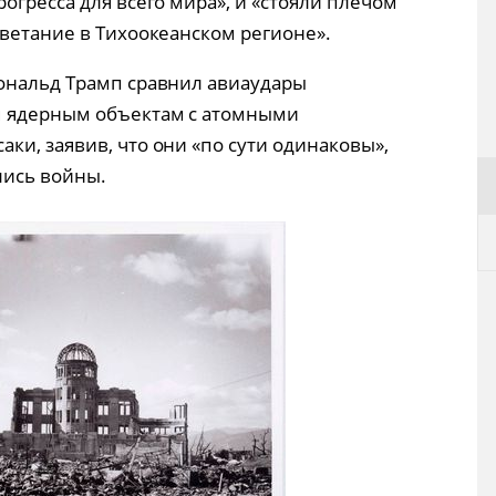
огресса для всего мира», и «стояли плечом
цветание в Тихоокеанском регионе».
ональд Трамп сравнил авиаудары
м ядерным объектам с атомными
ки, заявив, что они «по сути одинаковы»,
лись войны.