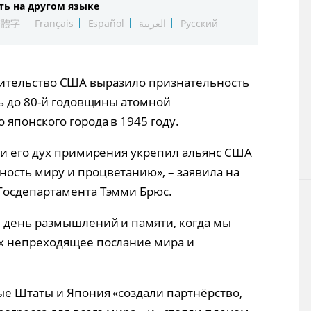
ть на другом языке
Технологии
繁體字
Français
Español
العربية
Русский
Токио
Правительство США выразило признательность
От редакции
нь до 80-й годовщины атомной
японского города в 1945 году.
 и его дух примирения укрепил альянс США
ость миру и процветанию», – заявила на
Госдепартамента Тэмми Брюс.
 день размышлений и памяти, когда мы
х непреходящее послание мира и
ые Штаты и Япония «создали партнёрство,