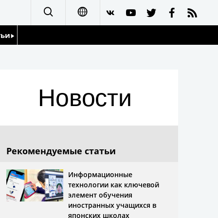
тьи
日本語
English
йдоскоп
Новости
简体字
繁體字
Français
Рекомендуемые статьи
Español
Информационные
технологии как ключевой
العربية
элемент обучения
иностранных учащихся в
японских школах