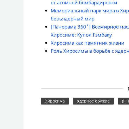
от атомной бомбардировки
Мемориальный парк мира в Хир
безъядерный мир
[Панорама 360˚] Всемирное на
Хиросиме: Купол Гэмбаку
Хиросима как памятник жизни
Роль Хиросимы в борьбе с ядер
Хиросима
ядерное оружие
Jiji