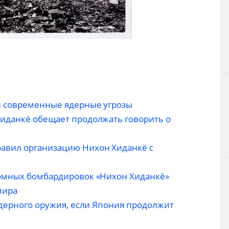
и современные ядерные угрозы
иданкё обещает продолжать говорить о
авил организацию Нихон Хиданкё с
томных бомбардировок «Нихон Хиданкё»
мира
ядерного оружия, если Япония продолжит