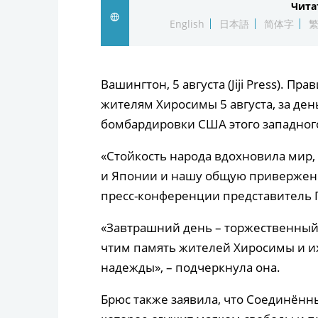
Чита
English
日本語
简体字
Вашингтон, 5 августа (Jiji Press). 
жителям Хиросимы 5 августа, за де
бомбардировки США этого западного 
«Стойкость народа вдохновила мир,
и Японии и нашу общую приверженн
пресс-конференции представитель 
«Завтрашний день – торжественный
чтим память жителей Хиросимы и и
надежды», – подчеркнула она.
Брюс также заявила, что Соединённ