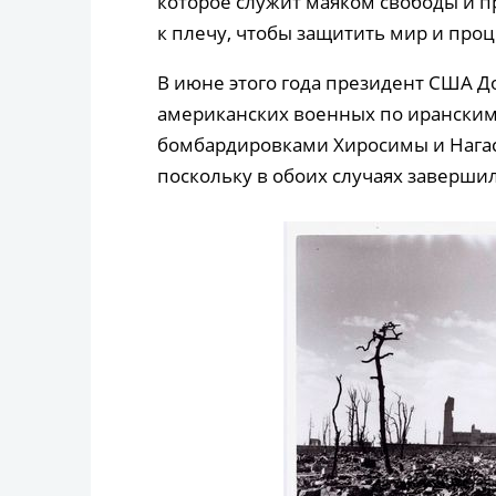
которое служит маяком свободы и пр
к плечу, чтобы защитить мир и про
В июне этого года президент США Д
американских военных по ирански
бомбардировками Хиросимы и Нагаса
поскольку в обоих случаях заверши