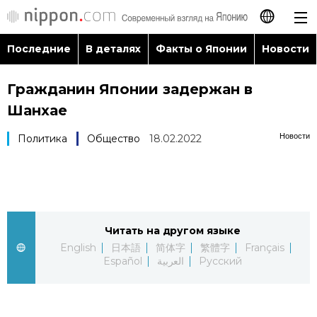
Последние
В деталях
Факты о Японии
Новости
日本語
Гражданин Японии задержан в
English
Шанхае
简体字
Последние
Новости
Политика
Общество
18.02.2022
繁體字
В деталях
Français
Факты о Японии
Читать на другом языке
Español
English
日本語
简体字
繁體字
Français
Новости
Español
العربية
Русский
العربية
Путеводитель по Японии