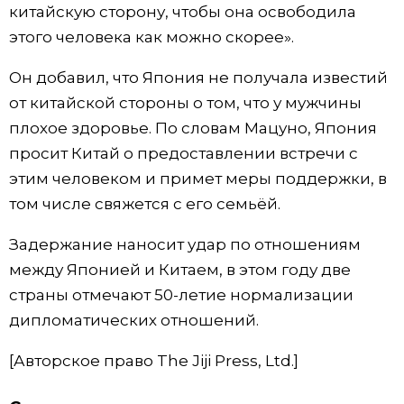
китайскую сторону, чтобы она освободила
Жизнь
этого человека как можно скорее».
Он добавил, что Япония не получала известий
Технологии
от китайской стороны о том, что у мужчины
плохое здоровье. По словам Мацуно, Япония
Токио
просит Китай о предоставлении встречи с
этим человеком и примет меры поддержки, в
От редакции
том числе свяжется с его семьёй.
Задержание наносит удар по отношениям
между Японией и Китаем, в этом году две
страны отмечают 50-летие нормализации
дипломатических отношений.
[Авторское право The Jiji Press, Ltd.]