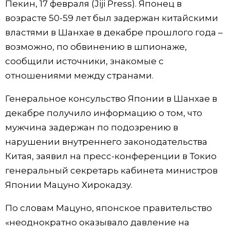
Пекин, 17 февраля (Jiji Press). Японец в
Фото/Видео
возрасте 50-59 лет был задержан китайскими
властями в Шанхае в декабре прошлого года –
Разделы
возможно, по обвинению в шпионаже,
сообщили источники, знакомые с
Люди
Популярные статьи
отношениями между странами.
Генеральное консульство Японии в Шанхае в
Блог
Японский язык
official SNS
декабре получило информацию о том, что
мужчина задержан по подозрению в
Политика
Японский калейдоскоп
нарушении внутреннего законодательства
Китая, заявил на пресс-конференции в Токио
Экономика
Семья
генеральный секретарь кабинета министров
Японии Мацуно Хирокадзу.
Общество
Еда и напитки
По словам Мацуно, японское правительство
Культура
«неоднократно оказывало давление на