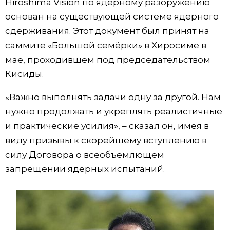
Hiroshima Vision по ядерному разоружению
основан на существующей системе ядерного
Жизнь
сдерживания. Этот документ был принят на
саммите «Большой семёрки» в Хиросиме в
Технологии
мае, проходившем под председательством
Кисиды.
Токио
«Важно выполнять задачи одну за другой. Нам
От редакции
нужно продолжать и укреплять реалистичные
и практические усилия», – сказал он, имея в
виду призывы к скорейшему вступлению в
силу Договора о всеобъемлющем
запрещении ядерных испытаний.