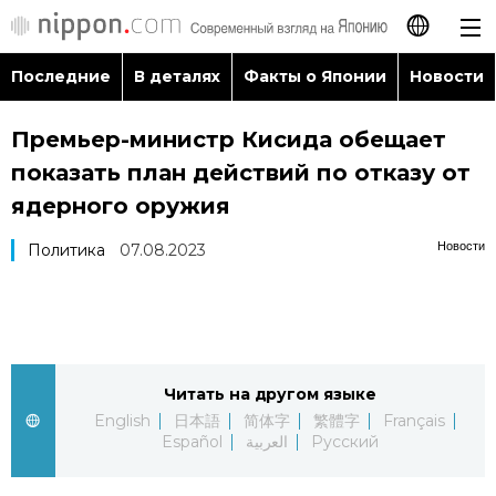
Последние
В деталях
Факты о Японии
Новости
日本語
Премьер-министр Кисида обещает
English
показать план действий по отказу от
简体字
ядерного оружия
Последние
Новости
Политика
07.08.2023
繁體字
В деталях
Français
Факты о Японии
Español
Читать на другом языке
Новости
العربية
English
日本語
简体字
繁體字
Français
Español
العربية
Русский
Путеводитель по Японии