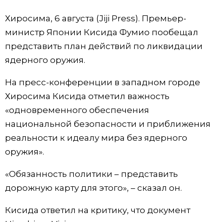
Фото/Видео
Хиросима, 6 августа (Jiji Press). Премьер-
министр Японии Кисида Фумио пообещал
Разделы
представить план действий по ликвидации
ядерного оружия.
Люди
Популярные статьи
На пресс-конференции в западном городе
Хиросима Кисида отметил важность
Блог
Японский язык
official SNS
«одновременного обеспечения
национальной безопасности и приближения
Политика
Японский калейдоскоп
реальности к идеалу мира без ядерного
оружия».
Экономика
Семья
«Обязанность политики – представить
Общество
Еда и напитки
дорожную карту для этого», – сказал он.
Кисида ответил на критику, что документ
Культура