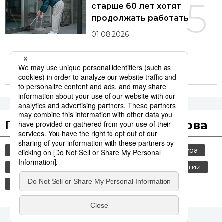
5
старше 60 лет хотят
продолжать работать
01.08.2026
Другие статьи по теме
Популярные поисковые слова
общество
jiji press
политика
культура
россия
шпионаж
история
технологии
синкансэн
транспорт