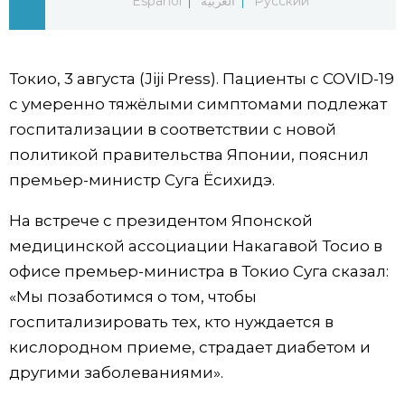
Español
العربية
Русский
Фото/Видео
Разделы
Токио, 3 августа (Jiji Press). Пациенты с COVID-19
с умеренно тяжёлыми симптомами подлежат
госпитализации в соответствии с новой
Люди
Популярные статьи
политикой правительства Японии, пояснил
премьер-министр Суга Ёсихидэ.
Блог
Японский язык
official SNS
На встрече с президентом Японской
Политика
Японский калейдоскоп
медицинской ассоциации Накагавой Тосио в
офисе премьер-министра в Токио Суга сказал:
Экономика
Семья
«Мы позаботимся о том, чтобы
госпитализировать тех, кто нуждается в
Общество
Еда и напитки
кислородном приеме, страдает диабетом и
другими заболеваниями».
Культура