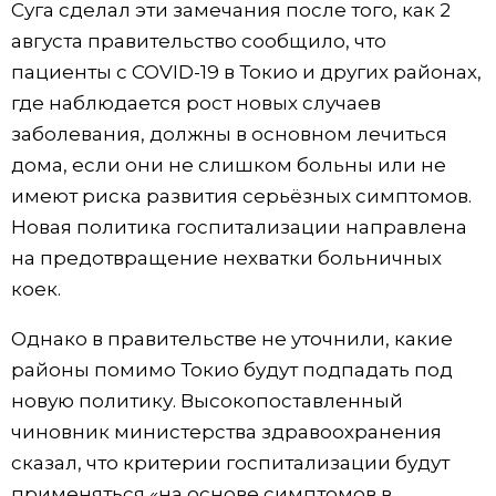
Суга сделал эти замечания после того, как 2
августа правительство сообщило, что
Жизнь
пациенты с COVID-19 в Токио и других районах,
где наблюдается рост новых случаев
Технологии
заболевания, должны в основном лечиться
дома, если они не слишком больны или не
Токио
имеют риска развития серьёзных симптомов.
Новая политика госпитализации направлена ​​
От редакции
на предотвращение нехватки больничных
коек.
Однако в правительстве не уточнили, какие
районы помимо Токио будут подпадать под
новую политику. Высокопоставленный
чиновник министерства здравоохранения
сказал, что критерии госпитализации будут
применяться «на основе симптомов в