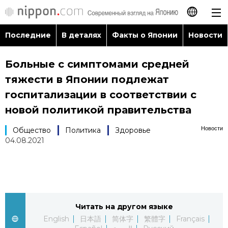
Последние
В деталях
Факты о Японии
Новости
日本語
Больные с симптомами средней
English
тяжести в Японии подлежат
简体字
госпитализации в соответствии с
Последние
новой политикой правительства
繁體字
В деталях
Новости
Общество
Политика
Здоровье
04.08.2021
Français
Факты о Японии
Español
Новости
العربية
Читать на другом языке
Путеводитель по Японии
English
日本語
简体字
繁體字
Français