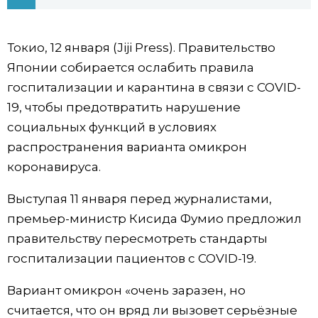
Фото/Видео
Токио, 12 января (Jiji Press). Правительство
Разделы
Японии собирается ослабить правила
госпитализации и карантина в связи с COVID-
Люди
Популярные статьи
19, чтобы предотвратить нарушение
социальных функций в условиях
Блог
Японский язык
official SNS
распространения варианта омикрон
коронавируса.
Политика
Японский калейдоскоп
Выступая 11 января перед журналистами,
премьер-министр Кисида Фумио предложил
Экономика
Семья
правительству пересмотреть стандарты
госпитализации пациентов с COVID-19.
Общество
Еда и напитки
Вариант омикрон «очень заразен, но
Культура
считается, что он вряд ли вызовет серьёзные