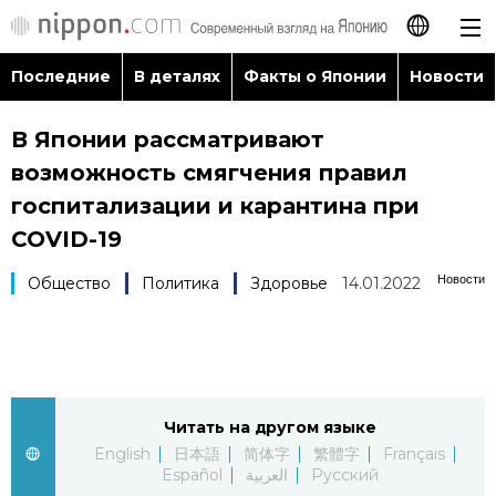
Последние
В деталях
Факты о Японии
Новости
日本語
В Японии рассматривают
English
возможность смягчения правил
简体字
госпитализации и карантина при
Последние
COVID-19
繁體字
В деталях
Новости
Общество
Политика
Здоровье
14.01.2022
Français
Факты о Японии
Español
Новости
العربية
Читать на другом языке
English
日本語
简体字
繁體字
Français
Путеводитель по Японии
Español
العربية
Русский