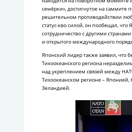
находится на поворотном моменте 
семёрки», достигнутое на саммите п
решительном противодействии лю
статус-кво силой, он пообещал, что
сотрудничество с другими странами
и открытого международного порядк
Японский лидер также заявил, что б
Тихоокеанского региона неразделим
над укреплением связей между НАТО
Тихоокеанском регионе – Японией,
Зеландией.