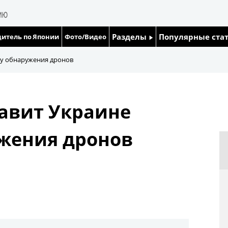
Разделы
Популярные ста
итель по Японии
Фото/Видео
Люди
Японский язык
му обнаружения дронов
Блог
Японский кале
авит Украине
Политика
Семья
жения дронов
Экономика
Еда и напитки
Общество
Культура
Жизнь