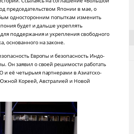
истории. Ссылаясь на соглашение «Большой
од председательством Японии в мае, о
бым односторонним попыткам изменить
 Япония будет и дальше укреплять
 для поддержания и укрепления свободного
а, основанного на законе.
езопасность Европы и безопасность Индо-
ы. Он заявил о своей решимости работать
 и её четырьмя партнерами в Азиатско-
 Южной Кореей, Австралией и Новой