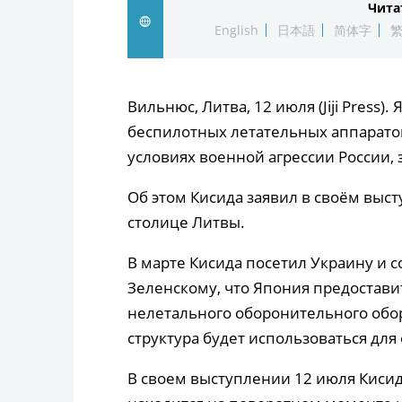
Чита
English
日本語
简体字
Вильнюс, Литва, 12 июля (Jiji Press
беспилотных летательных аппарато
условиях военной агрессии России,
Об этом Кисида заявил в своём выс
столице Литвы.
В марте Кисида посетил Украину и
Зеленскому, что Япония предостав
нелетального оборонительного обор
структура будет использоваться дл
В своем выступлении 12 июля Киси