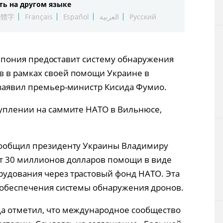
ть на другом языке
Технологии
繁體字
Français
Español
العربية
Русский
Токио
). Япония предоставит систему обнаружения
От редакции
в в рамках своей помощи Украине в
 заявил премьер-министр Кисида Фумио.
туплении на саммите НАТО в Вильнюсе,
 сообщил президенту Украины Владимиру
ит 30 миллионов долларов помощи в виде
удования через трастовый фонд НАТО. Эта
я обеспечения системы обнаружения дронов.
да отметил, что международное сообщество