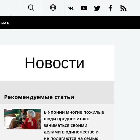
тьи
日本語
English
йдоскоп
Новости
简体字
繁體字
Français
Рекомендуемые статьи
Español
В Японии многие пожилые
люди предпочитают
العربية
заниматься своими
делами в одиночестве и
не полагаются на семью