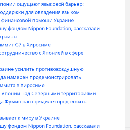
Японии ощущают языковой барьер:
поддержки для овладения языком
я финансовой помощи Украине
у фондом Nippon Foundation, рассказали
Украины
аммит G7 в Хиросиме
сотрудничество с Японией в сфере
раине усилить противовоздушную
ида намерен продемонстрировать
аммита в Хиросиме
т Японии над Северными территориями
а Фумио распорядился продолжить
ывает к миру в Украине
у фондом Nippon Foundation, рассказали