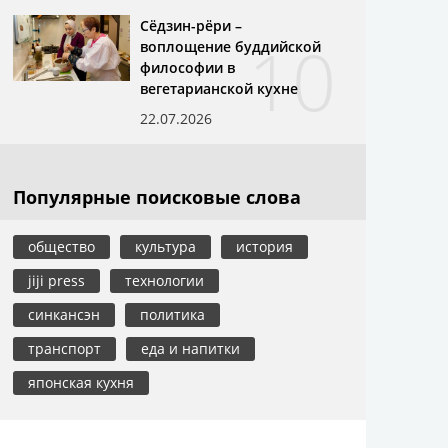
Сёдзин-рёри –
10
воплощение буддийской
философии в
вегетарианской кухне
22.07.2026
Популярные поисковые слова
общество
культура
история
jiji press
технологии
синкансэн
политика
транспорт
еда и напитки
японская кухня