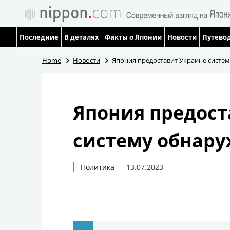
Последние
В деталях
Факты о Японии
Новости
Путевод
Home
Новости
Япония предоставит Украине систе
Япония предост
систему обнару
Политика
13.07.2023