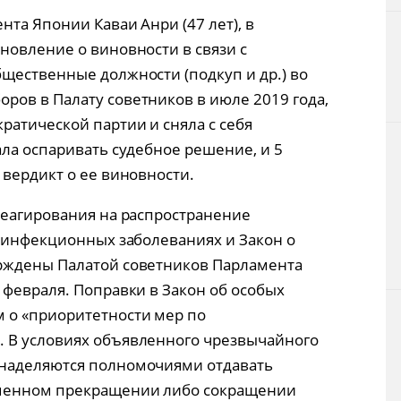
та Японии Каваи Анри (47 лет), в
новление о виновности в связи с
щественные должности (подкуп и др.) во
ов в Палату советников в июле 2019 года,
ратической партии и сняла с себя
ала оспаривать судебное решение, и 5
 вердикт о ее виновности.
реагирования на распространение
б инфекционных заболеваниях и Закон о
рждены Палатой советников Парламента
 февраля. Поправки в Закон об особых
 о «приоритетности мер по
 В условиях объявленного чрезвычайного
наделяются полномочиями отдавать
менном прекращении либо сокращении