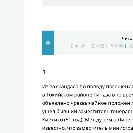
Чита
English
日本語
简体字
1
Из-за скандала по поводу посещения
в Токийском районе Гиндза в то врем
объявлено чрезвычайное положение,
ушел бывший заместитель генераль
Киёхико (51 год). Между тем в Либ
известно, что заместитель министра 