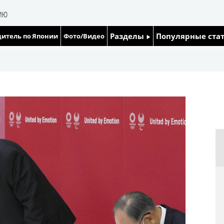
Разделы
Популярные ста
итель по Японии
Фото/Видео
Люди
Японский язык
Блог
Японский кале
Политика
Семья
Экономика
Еда и напитки
Общество
Культура
Жизнь