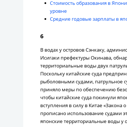
Стоимость образования в Японии
уровне
Средние годовые зарплаты в яп
6
В водах у островов Сэнкаку, админ
Исигаки префектуры Окинава, обна
территориальные воды двух патруль
Поскольку китайские суда предпри
рыболовными судами, патрульное с
приняло меры по обеспечению безо
чтобы китайские суда покинули япо
вступления в силу в Китае «Закона о
прописано использование судами эт
японские территориальные воды у о