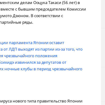
ентским делам Ооцука Такаси (56 лет) в
б вместе с бывшим председателем Комиссии
умото Дзюном. В соответствии с
 партийные ряды.
иции парламента Японии оставит
а от ЛДП выходят из партии из-за того, что
емя чрезвычайного положения
сихидэ извинился за депутатов от
х ночные клубы в период чрезвычайного
вируса нового типа правительство Японии