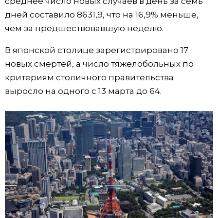
среднее число новых случаев в день за семь
дней составило 8631,9, что на 16,9% меньше,
Жизнь
чем за предшествовавшую неделю.
Технологии
В японской столице зарегистрировано 17
новых смертей, а число тяжелобольных по
Токио
критериям столичного правительства
выросло на одного с 13 марта до 64.
От редакции