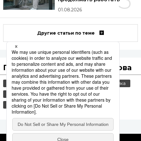
01.08.2026
Другие статьи по теме
Популярные поисковые слова
общество
культура
jiji press
политика
история
туризм
технологии
еда и напитки
японская кухня
жизнь