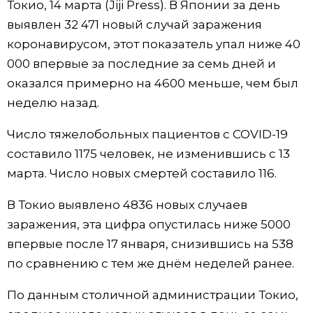
Токио, 14 марта (Jiji Press). В Японии за день
Фото/Видео
выявлен 32 471 новый случай заражения
коронавирусом, этот показатель упал ниже 40
Разделы
000 впервые за последние за семь дней и
оказался примерно на 4600 меньше, чем был
Люди
Популярные статьи
неделю назад.
Число тяжелобольных пациентов с COVID-19
Блог
Японский язык
official SNS
составило 1175 человек, не изменившись с 13
марта. Число новых смертей составило 116.
Политика
Японский калейдоскоп
В Токио выявлено 4836 новых случаев
Экономика
Семья
заражения, эта цифра опустилась ниже 5000
впервые после 17 января, снизившись на 538
Общество
Еда и напитки
по сравнению с тем же днём неделей ранее.
По данным столичной администрации Токио,
Культура