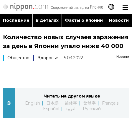
Последние
В деталях
Факты о Японии
Новости
日本語
Количество новых случаев заражения
English
за день в Японии упало ниже 40 000
简体字
Последние
Новости
Общество
Здоровье
15.03.2022
繁體字
В деталях
Français
Факты о Японии
Читать на другом языке
Español
English
日本語
简体字
繁體字
Français
Новости
Español
العربية
Русский
العربية
Путеводитель по Японии