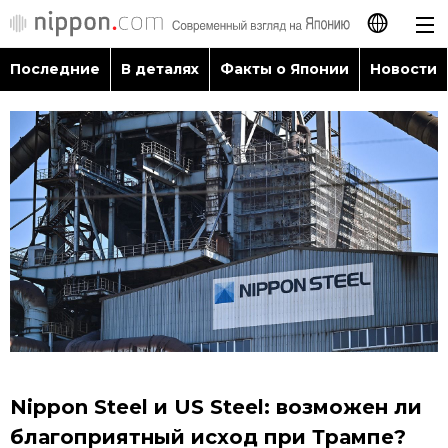
Последние
В деталях
Факты о Японии
Новости
日本語
English
简体字
Последние
繁體字
В деталях
Français
Факты о Японии
Español
Новости
العربية
Nippon Steel и US Steel: возможен ли
Путеводитель по Японии
благоприятный исход при Трампе?