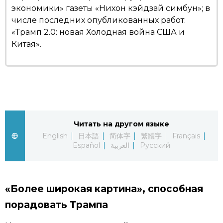
экономики» газеты «Нихон кэйдзай симбун»; в
числе последних опубликованных работ:
«Трамп 2.0: новая Холодная война США и
Китая».
Читать на другом языке
English
日本語
简体字
繁體字
Français
Español
العربية
Русский
«Более широкая картина», способная
порадовать Трампа