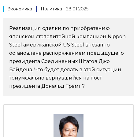
Фото/Видео
Экономика
Политика
28.01.2025
Разделы
Реализация сделки по приобретению
японской сталелитейной компанией Nippon
Люди
Популярные статьи
Steel американской US Steel внезапно
остановлена распоряжением предыдущего
Блог
Японский язык
президента Соединенных Штатов Джо
official SNS
Байдена. Что будет делать в этой ситуации
триумфально вернувшийся на пост
Политика
Японский калейдоскоп
президента Дональд Трамп?
Экономика
Семья
Общество
Еда и напитки
Культура