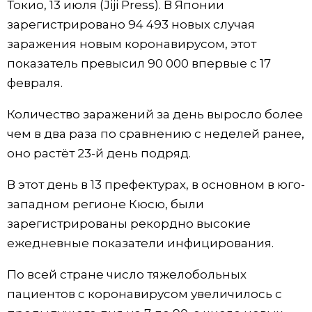
Токио, 13 июля (Jiji Press). В Японии
Фото/Видео
зарегистрировано 94 493 новых случая
заражения новым коронавирусом, этот
Разделы
показатель превысил 90 000 впервые с 17
февраля.
Люди
Популярные статьи
Количество заражений за день выросло более
чем в два раза по сравнению с неделей ранее,
Блог
Японский язык
official SNS
оно растёт 23-й день подряд.
Политика
Японский калейдоскоп
В этот день в 13 префектурах, в основном в юго-
западном регионе Кюсю, были
Экономика
Семья
зарегистрированы рекордно высокие
ежедневные показатели инфицирования.
Общество
Еда и напитки
По всей стране число тяжелобольных
пациентов с коронавирусом увеличилось с
Культура