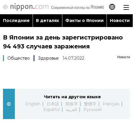
Последние
В деталях
Факты о Японии
Новости
日本語
В Японии за день зарегистрировано
English
94 493 случаев заражения
简体字
Последние
Новости
Общество
Здоровье
14.07.2022
繁體字
В деталях
Français
Факты о Японии
Читать на другом языке
Español
English
日本語
简体字
繁體字
Français
Новости
Español
العربية
Русский
العربية
Путеводитель по Японии