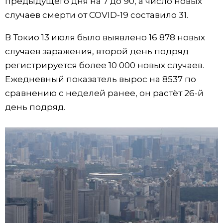
предыдущего дня на 7 до 90, а число новых
случаев смерти от COVID-19 составило 31.
Жизнь
В Токио 13 июля было выявлено 16 878 новых
Технологии
случаев заражения, второй день подряд
регистрируется более 10 000 новых случаев.
Токио
Ежедневный показатель вырос на 8537 по
сравнению с неделей ранее, он растёт 26-й
От редакции
день подряд.