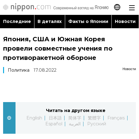
Последние
В деталях
Факты о Японии
Новости
日本語
Япония, США и Южная Корея
English
провели совместные учения по
简体字
противоракетной обороне
Последние
Новости
Политика
17.08.2022
繁體字
В деталях
Français
Факты о Японии
Español
Читать на другом языке
Новости
العربية
English
日本語
简体字
繁體字
Français
Español
العربية
Русский
Путеводитель по Японии