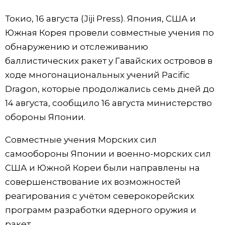
Фото/Видео
Токио, 16 августа (Jiji Press). Япония, США и
Южная Корея провели совместные учения по
Разделы
обнаружению и отслеживанию
баллистических ракет у Гавайских островов в
Люди
Популярные статьи
ходе многонациональных учений Pacific
Dragon, которые продолжались семь дней до
Блог
Японский язык
official SNS
14 августа, сообщило 16 августа министерство
обороны Японии.
Политика
Японский калейдоскоп
Совместные учения Морских сил
самообороны Японии и военно-морских сил
Экономика
Семья
США и Южной Кореи были направлены на
совершенствование их возможностей
Общество
Еда и напитки
реагирования с учётом северокорейских
программ разработки ядерного оружия и
Культура
ракет.