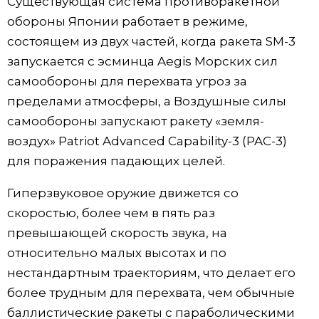
Существующая система противоракетной
обороны Японии работает в режиме,
Жизнь
состоящем из двух частей, когда ракета SM-3
запускается с эсминца Aegis Морских сил
Технологии
самообороны для перехвата угроз за
пределами атмосферы, а Воздушные силы
Токио
самообороны запускают ракету «земля-
воздух» Patriot Advanced Capability-3 (PAC-3)
От редакции
для поражения падающих целей.
Гиперзвуковое оружие движется со
скоростью, более чем в пять раз
превышающей скорость звука, на
относительно малых высотах и ​​по
нестандартным траекториям, что делает его
более трудным для перехвата, чем обычные
баллистические ракеты с параболическими