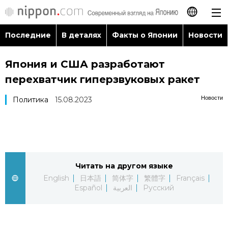
Последние
В деталях
Факты о Японии
Новости
日本語
Япония и США разработают
English
перехватчик гиперзвуковых ракет
简体字
Последние
Новости
Политика
15.08.2023
繁體字
В деталях
Français
Факты о Японии
Читать на другом языке
Español
English
日本語
简体字
繁體字
Français
Новости
Español
العربية
Русский
العربية
Путеводитель по Японии