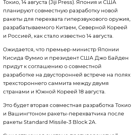
Токио, 14 августа (Jiji Press). Япония и США
Фото/Видео
планируют совместную разработку новой
ракеты для перехвата гиперзвукового оружия,
Разделы
разрабатываемого Китаем, Северной Кореей
и Россией, как стало известно 14 августа.
Люди
Популярные статьи
Ожидается, что премьер-министр Японии
Кисида Фумио и президент США Джо Байден
Блог
Японский язык
official SNS
придут к соглашению о совместной
разработке на двусторонней встрече на полях
Политика
Японский калейдоскоп
трехстороннего саммита между двумя
странами и Южной Кореей 18 августа.
Экономика
Семья
Это будет вторая совместная разработка Токио
Общество
Еда и напитки
и Вашингтоном ракеты-перехватчика после
ракеты Standard Missile-3 Block 2A.
Культура