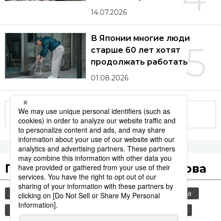
14.07.2026
В Японии многие люди
5
старше 60 лет хотят
продолжать работать
01.08.2026
Другие статьи по теме
Популярные поисковые слова
общество
старение населения
культура
jiji press
политика
история
туризм