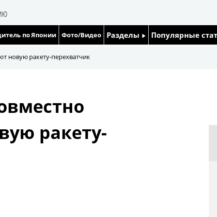
Разделы
Популярные ста
итель по Японии
Фото/Видео
Люди
Японский язык
ют новую ракету-перехватчик
Блог
Японский кале
овместно
Политика
Семья
вую ракету-
Экономика
Еда и напитки
Общество
Культура
Жизнь