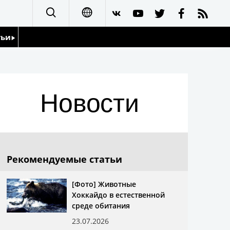
тьи
日本語
English
йдоскоп
Новости
简体字
繁體字
Français
Рекомендуемые статьи
Español
[Фото] Животные
Хоккайдо в естественной
العربية
среде обитания
23.07.2026