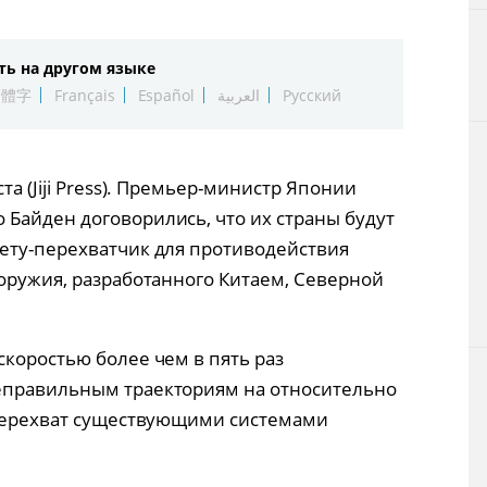
Технологии
ть на другом языке
Токио
繁體字
Français
Español
العربية
Русский
От редакции
та (Jiji Press). Премьер-министр Японии
Байден договорились, что их страны будут
ету-перехватчик для противодействия
 оружия, разработанного Китаем, Северной
скоростью более чем в пять раз
еправильным траекториям на относительно
 перехват существующими системами