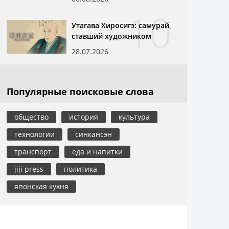
10
Утагава Хиросигэ: самурай,
ставший художником
28.07.2026
Популярные поисковые слова
общество
история
культура
технологии
синкансэн
транспорт
еда и напитки
jiji press
политика
японская кухня