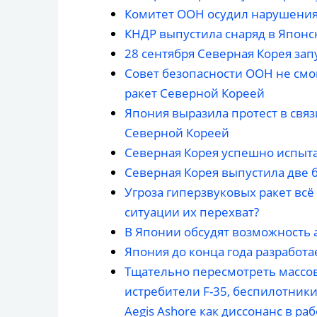
Комитет ООН осудил нарушения
КНДР выпустила снаряд в Японс
28 сентября Северная Корея зап
Совет безопасности ООН не смог
ракет Северной Кореей
Япония выразила протест в связ
Северной Кореей
Северная Корея успешно испыт
Северная Корея выпустила две 
Угроза гиперзвуковых ракет вс
ситуации их перехват?
В Японии обсудят возможность 
Япония до конца года разработ
Тщательно пересмотреть массов
истребители F-35, беспилотник
Aegis Ashore как диссонанс в р