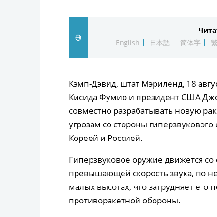
Чита
English
日本語
简体字
Кэмп-Дэвид, штат Мэриленд, 18 авгус
Кисида Фумио и президент США Джо 
совместно разрабатывать новую рак
угрозам со стороны гиперзвукового
Кореей и Россией.
Гиперзвуковое оружие движется со 
превышающей скорость звука, по н
малых высотах, что затрудняет его
противоракетной обороны.