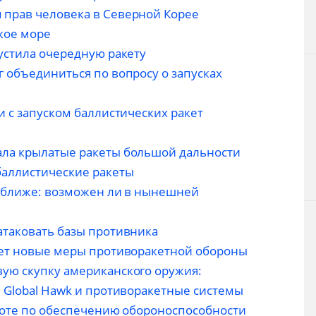
 прав человека в Северной Корее
кое море
устила очередную ракету
 объединиться по вопросу о запусках
и с запуском баллистических ракет
ала крылатые ракеты большой дальности
баллистические ракеты
ё ближе: возможен ли в нынешней
атаковать базы противника
ает новые меры противоракетной обороны
ую скупку американского оружия:
и Global Hawk и противоракетные системы
аботе по обеспечению обороноспособности