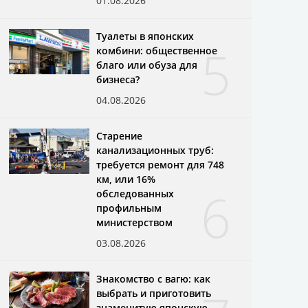
01.08.2026
Туалеты в японских
5
комбини: общественное
благо или обуза для
бизнеса?
04.08.2026
Старение
канализационных труб:
требуется ремонт для 748
км, или 16%
6
обследованных
профильным
министерством
03.08.2026
Знакомство с вагю: как
выбрать и приготовить
знаменитую японскую