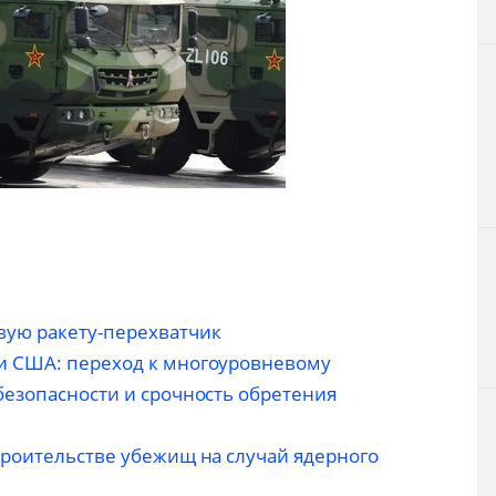
вую ракету-перехватчик
и США: переход к многоуровневому
безопасности и срочность обретения
троительстве убежищ на случай ядерного