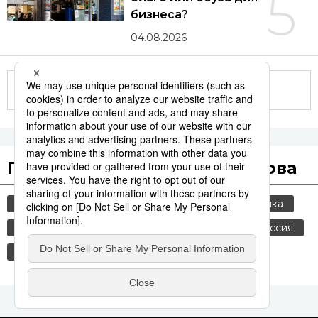
5
бизнеса?
04.08.2026
Другие статьи по теме
Популярные поисковые слова
общество
jiji press
культура
политика
история
технологии
синкансэн
россия
транспорт
шпионаж