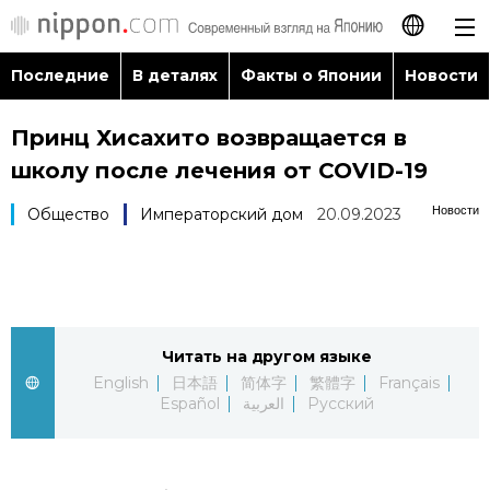
Последние
В деталях
Факты о Японии
Новости
日本語
Принц Хисахито возвращается в
English
школу после лечения от COVID-19
简体字
Последние
Новости
Общество
Императорский дом
20.09.2023
繁體字
В деталях
Français
Факты о Японии
Читать на другом языке
Español
English
日本語
简体字
繁體字
Français
Новости
Español
العربية
Русский
العربية
Путеводитель по Японии