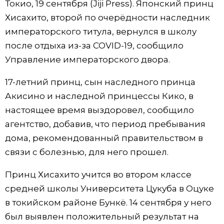
Токио, 19 сентября (Jiji Press). Японский принц
Фото/Видео
Хисахито, второй по очерёдности наследник
императорского титула, вернулся в школу
Разделы
после отдыха из-за COVID-19, сообщило
Управление императорского двора.
Люди
Популярные статьи
17-летний принц, сын наследного принца
Акисино и наследной принцессы Кико, в
Блог
Японский язык
official SNS
настоящее время выздоровел, сообщило
агентство, добавив, что период пребывания
Политика
Японский калейдоскоп
дома, рекомендованный правительством в
связи с болезнью, для него прошел.
Экономика
Семья
Принц Хисахито учится во втором классе
Общество
Еда и напитки
средней школы Университета Цукуба в Оцуке
в токийском районе Бункё. 14 сентября у него
Культура
был выявлен положительный результат на