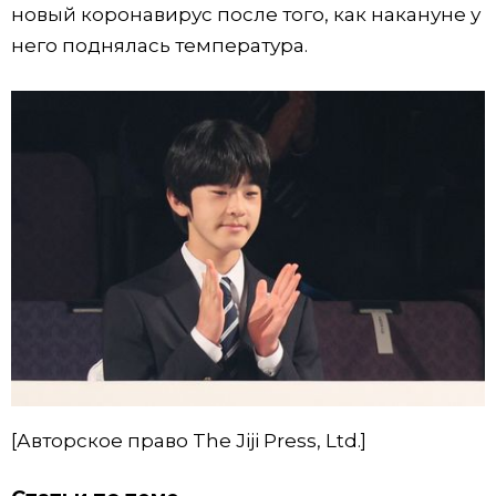
новый коронавирус после того, как накануне у
Жизнь
него поднялась температура.
Технологии
Токио
От редакции
[Авторское право The Jiji Press, Ltd.]