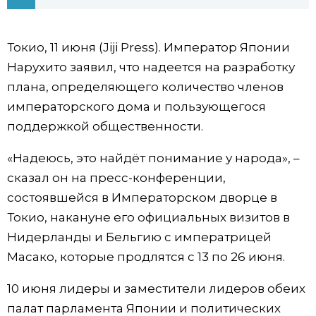
Фото/Видео
Токио, 11 июня (Jiji Press). Император Японии
Разделы
Нарухито заявил, что надеется на разработку
плана, определяющего количество членов
Люди
Популярные статьи
императорского дома и пользующегося
поддержкой общественности.
Блог
Японский язык
official SNS
«Надеюсь, это найдёт понимание у народа», –
сказал он на пресс-конференции,
Политика
Японский калейдоскоп
состоявшейся в Императорском дворце в
Токио, накануне его официальных визитов в
Экономика
Семья
Нидерланды и Бельгию с императрицей
Масако, которые продлятся с 13 по 26 июня.
Общество
Еда и напитки
10 июня лидеры и заместители лидеров обеих
Культура
палат парламента Японии и политических