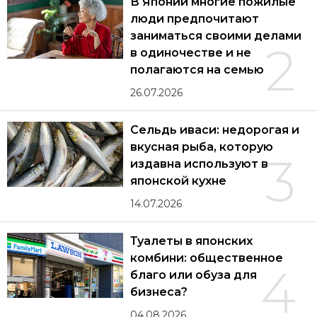
В Японии многие пожилые
люди предпочитают
заниматься своими делами
2
в одиночестве и не
полагаются на семью
26.07.2026
Сельдь иваси: недорогая и
вкусная рыба, которую
3
издавна используют в
японской кухне
14.07.2026
Туалеты в японских
комбини: общественное
4
благо или обуза для
бизнеса?
04.08.2026