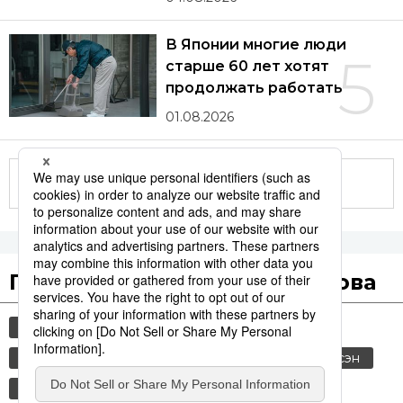
В Японии многие люди
5
старше 60 лет хотят
продолжать работать
01.08.2026
Другие статьи по теме
Популярные поисковые слова
общество
культура
технологии
история
jiji press
политика
синкансэн
транспорт
экономика
россия