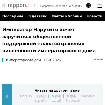
Последние
В деталях
Факты о Японии
Новости
日本語
Император Нарухито хочет
English
заручиться общественной
简体字
поддержкой плана сохранения
Последние
численности императорского дома
繁體字
В деталях
Новости
Императорский дом
12.06.2026
Français
Факты о Японии
Español
Новости
العربية
Читать на другом языке
English
日本語
简体字
繁體字
Français
Путеводитель по Японии
Español
العربية
Русский