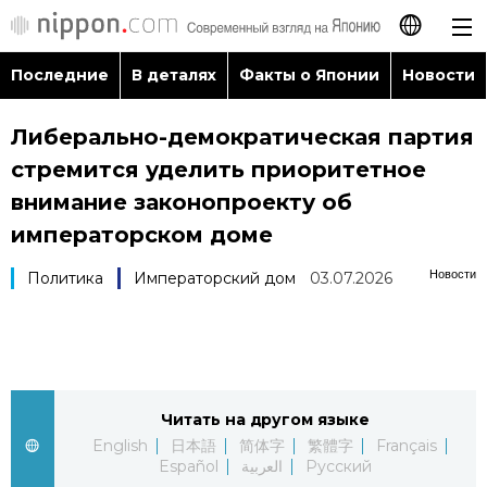
Последние
В деталях
Факты о Японии
Новости
日本語
Либерально-демократическая партия
English
стремится уделить приоритетное
简体字
внимание законопроекту об
Последние
императорском доме
繁體字
В деталях
Новости
Политика
Императорский дом
03.07.2026
Français
Факты о Японии
Español
Новости
العربية
Читать на другом языке
English
日本語
简体字
繁體字
Français
Путеводитель по Японии
Español
العربية
Русский