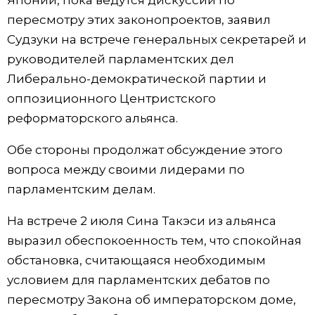
Японии, пока ведутся дискуссии по
пересмотру этих законопроектов, заявил
Жизнь
Судзуки на встрече генеральных секретарей и
руководителей парламентских дел
Технологии
Либерально-демократической партии и
оппозиционного Центристского
Токио
реформаторского альянса.
От редакции
Обе стороны продолжат обсуждение этого
вопроса между своими лидерами по
парламентским делам.
На встрече 2 июля Сина Такэси из альянса
выразил обеспокоенность тем, что спокойная
обстановка, считающаяся необходимым
условием для парламентских дебатов по
пересмотру Закона об императорском доме,