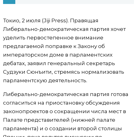
Фото/Видео
Токио, 2 июля (Jiji Press). Правящая
Разделы
Либерально-демократическая партия хочет
уделить первостепенное внимание
Люди
Популярные статьи
предлагаемой поправке к Закону об
императорском доме в парламентских
Блог
Японский язык
official SNS
дебатах, заявил генеральный секретарь
Судзуки Сюнъити, стремясь нормализовать
Политика
Японский калейдоскоп
парламентскую деятельность.
Либерально-демократическая партия готова
Экономика
Семья
согласиться на приостановку обсуждения
законопроектов о сокращении числа мест в
Общество
Еда и напитки
Палате представителей (нижней палате
парламента) и о создании второй столицы
Культура