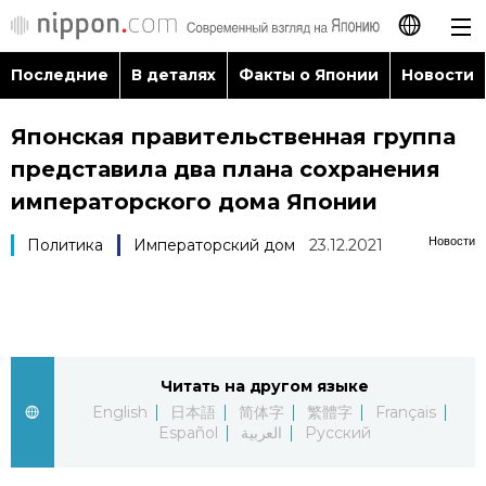
Последние
В деталях
Факты о Японии
Новости
日本語
Японская правительственная группа
English
представила два плана сохранения
简体字
императорского дома Японии
Последние
Новости
Политика
Императорский дом
23.12.2021
繁體字
В деталях
Français
Факты о Японии
Español
Читать на другом языке
Новости
العربية
English
日本語
简体字
繁體字
Français
Español
العربية
Русский
Путеводитель по Японии