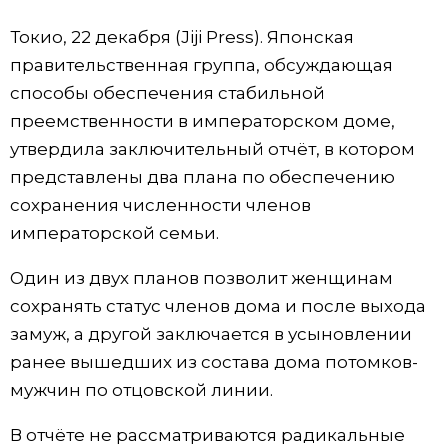
Фото/Видео
Токио, 22 декабря (Jiji Press). Японская
правительственная группа, обсуждающая
Разделы
способы обеспечения стабильной
преемственности в императорском доме,
Люди
Популярные статьи
утвердила заключительный отчёт, в котором
представлены два плана по обеспечению
Блог
Японский язык
official SNS
сохранения численности членов
императорской семьи.
Политика
Японский калейдоскоп
Один из двух планов позволит женщинам
сохранять статус членов дома и после выхода
Экономика
Семья
замуж, а другой заключается в усыновлении
ранее вышедших из состава дома потомков-
Общество
Еда и напитки
мужчин по отцовской линии.
Культура
В отчёте не рассматриваются радикальные