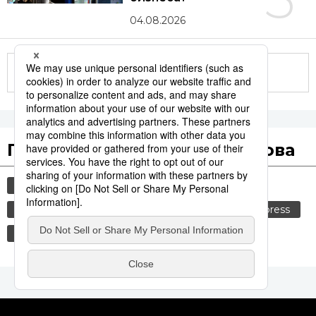
04.08.2026
Другие статьи по теме
Популярные поисковые слова
общество
история
технологии
синкансэн
транспорт
культура
jiji press
политика
еда и напитки
россия