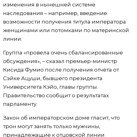
изменения в нынешней системе
Жизнь
наследования – например, введение
возможности получения титула императора
Технологии
женщинами или потомками по материнской
линии.
Токио
Группа «провела очень сбалансированные
обсуждения», – сказал премьер-министр
От редакции
Кисида Фумио после получения отчёта от
Сэйке Ацуши, бывшего президента
Университета Кэйо, главы группы.
Правительство сообщит о результатах
парламенту.
Закон об императорском доме гласит, что
трон могут занять только мужчины,
принадлежащие к отцовской линии