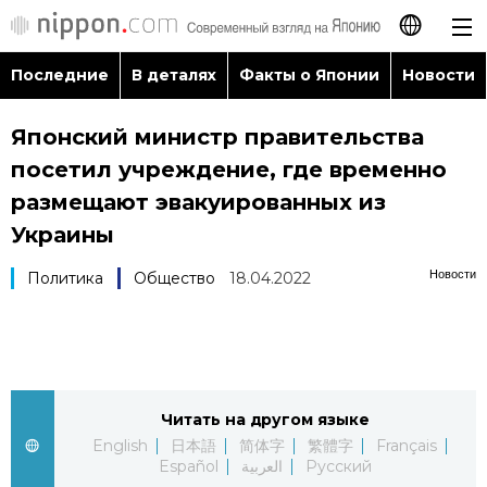
Последние
В деталях
Факты о Японии
Новости
日本語
Японский министр правительства
English
посетил учреждение, где временно
简体字
размещают эвакуированных из
Последние
Украины
繁體字
В деталях
Новости
Политика
Общество
18.04.2022
Français
Факты о Японии
Español
Новости
العربية
Читать на другом языке
English
日本語
简体字
繁體字
Français
Путеводитель по Японии
Español
العربية
Русский