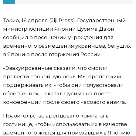
Фото/Видео
Токио, 16 апреля (Jiji Press). Государственный
Разделы
министр юстиции Японии Цусима Дзюн
сообщил о посещении учреждения для
Люди
Популярные статьи
временного размещения украинцев, бегущих
в Японию после вторжения России.
Блог
Японский язык
official SNS
«Эвакуированные сказали, что смогли
провести спокойную ночь. Мы продолжим
Политика
Японский калейдоскоп
поддерживать их, чтобы они почувствовали
облегчение», – сказал Цусима на пресс-
Экономика
Семья
конференции после своего часового визита.
Общество
Еда и напитки
Правительство арендовало комнаты в
гостинице, чтобы использовать их в качестве
Культура
временного жилья для приехавших в Японию