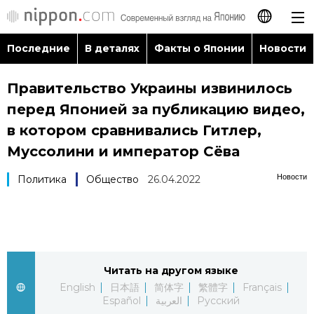
Последние
В деталях
Факты о Японии
Новости
日本語
Правительство Украины извинилось
English
перед Японией за публикацию видео,
简体字
в котором сравнивались Гитлер,
Последние
Муссолини и император Сёва
繁體字
В деталях
Новости
Политика
Общество
26.04.2022
Français
Факты о Японии
Español
Новости
العربية
Читать на другом языке
English
日本語
简体字
繁體字
Français
Путеводитель по Японии
Español
العربية
Русский