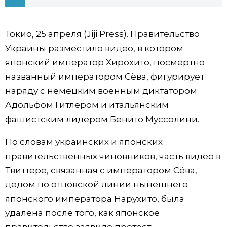
Фото/Видео
Токио, 25 апреля (Jiji Press). Правительство
Разделы
Украины разместило видео, в котором
японский император Хирохито, посмертно
Люди
Популярные статьи
названный императором Сёва, фигурирует
наряду с немецким военным диктатором
Блог
Японский язык
official SNS
Адольфом Гитлером и итальянским
фашистским лидером Бенито Муссолини.
Политика
Японский калейдоскоп
По словам украинских и японских
правительственных чиновников, часть видео в
Экономика
Семья
Твиттере, связанная с императором Сёва,
дедом по отцовской линии нынешнего
Общество
Еда и напитки
японского императора Нарухито, была
удалена после того, как японское
Культура