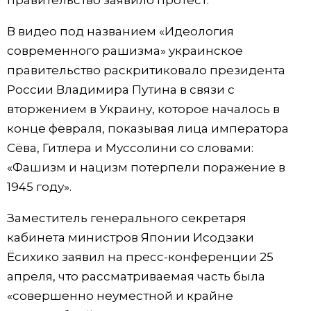
правительство заявило протест.
Жизнь
В видео под названием «Идеология
современного рашизма» украинское
Технологии
правительство раскритиковало президента
России Владимира Путина в связи с
Токио
вторжением в Украину, которое началось в
конце февраля, показывая лица императора
От редакции
Сёва, Гитлера и Муссолини со словами:
«Фашизм и нацизм потерпели поражение в
1945 году».
Заместитель генерального секретаря
кабинета министров Японии Исодзаки
Ёсихико заявил на пресс-конференции 25
апреля, что рассматриваемая часть была
«совершенно неуместной и крайне