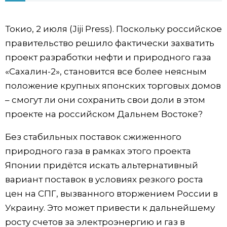
Фото/Видео
Токио, 2 июля (Jiji Press). Поскольку российское
правительство решило фактически захватить
Разделы
проект разработки нефти и природного газа
«Сахалин-2», становится все более неясным
Люди
Популярные статьи
положение крупных японских торговых домов
– смогут ли они сохранить свои доли в этом
Блог
Японский язык
official SNS
проекте на российском Дальнем Востоке?
Политика
Японский калейдоскоп
Без стабильных поставок сжиженного
природного газа в рамках этого проекта
Экономика
Семья
Японии придётся искать альтернативный
вариант поставок в условиях резкого роста
Общество
Еда и напитки
цен на СПГ, вызванного вторжением России в
Украину. Это может привести к дальнейшему
Культура
росту счетов за электроэнергию и газ в