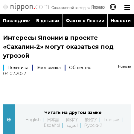
Последние
В деталях
Факты о Японии
Новости
日本語
Интересы Японии в проекте
English
«Сахалин-2» могут оказаться под
简体字
угрозой
Последние
Новости
Политика
Экономика
Общество
繁體字
04.07.2022
В деталях
Français
Факты о Японии
Español
Новости
Читать на другом языке
العربية
English
日本語
简体字
繁體字
Français
Путеводитель по Японии
Español
العربية
Русский